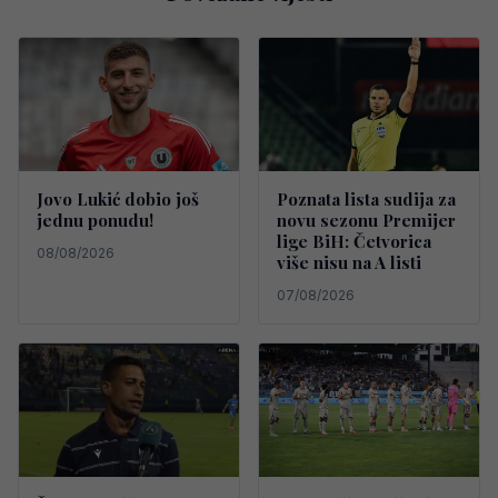
Jovo Lukić dobio još
Poznata lista sudija za
jednu ponudu!
novu sezonu Premijer
lige BiH: Četvorica
08/08/2026
više nisu na A listi
07/08/2026