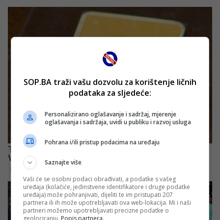
SOP.BA traži vašu dozvolu za korištenje ličnih
podataka za sljedeće:
Personalizirano oglašavanje i sadržaj, mjerenje
oglašavanja i sadržaja, uvidi u publiku i razvoj usluga
Pohrana i/ili pristup podacima na uređaju
Saznajte više
Vaši će se osobni podaci obrađivati, a podatke s vašeg
uređaja (kolačiće, jedinstvene identifikatore i druge podatke
uređaja) može pohranjivati, dijeliti te im pristupati 207
partnera ili ih može upotrebljavati ova web-lokacija. Mi i naši
partneri možemo upotrebljavati precizne podatke o
geolociranju.
Popis partnera.