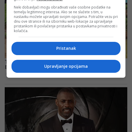
Neki dobavljači mogu obrađivati vaše osobne podatke na
temelju legitimnog interesa. Ako se ne slažete s tim, u
nastavku možete upravljati svojim opcijama. Potražite vezu pri
dnu ove stranice ili na izborniku web-lokacije za upravljanje
pristankom ili povlačenje pristanka u postavkama privatnosti i
kolačića.
Pristanak
Upravljanje opcijama