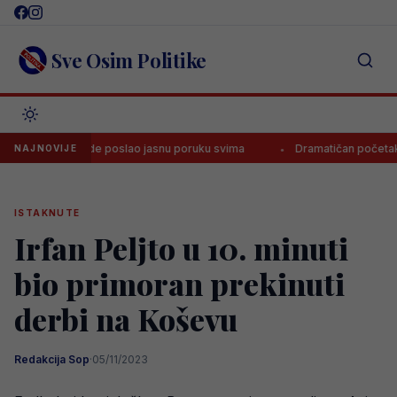
Skip
to
content
Sve Osim Politike
on pobjede poslao jasnu poruku svima
Dramatičan početak nove sez
NAJNOVIJE
ISTAKNUTE
Irfan Peljto u 10. minuti
bio primoran prekinuti
derbi na Koševu
Redakcija Sop
·
05/11/2023