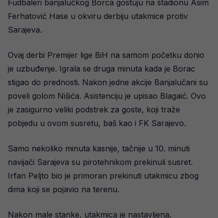
Fudbaleri banjalučkog Borca gostuju na stadionu Asim
Ferhatović Hase u okviru derbiju utakmice protiv
Sarajeva.
Ovaj derbi Premijer lige BiH na samom početku donio
je uzbuđenje. Igrala se druga minuta kada je Borac
stigao do prednosti. Nakon jedne akcije Banjalučani su
poveli golom Nišića. Asistenciju je upisao Blagaić. Ovo
je zasigurno veliki podstrek za goste, koji traže
pobjedu u ovom susretu, baš kao i FK Sarajevo.
Samo nekoliko minuta kasnije, tačnije u 10. minuti
navijači Sarajeva su pirotehnikom prekinuli susret.
Irfan Peljto bio je primoran prekinuti utakmicu zbog
dima koji se pojavio na terenu.
Nakon male stanke, utakmica je nastavljena.