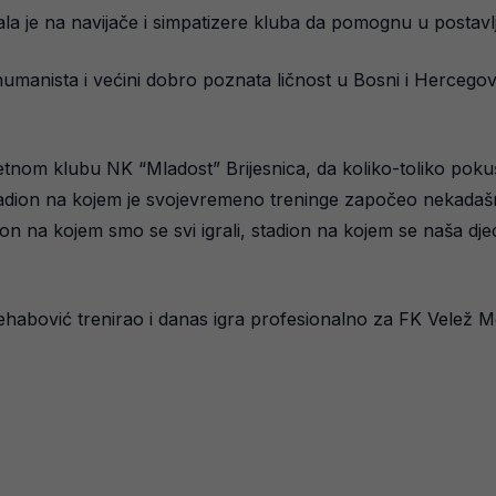
la je na navijače i simpatizere kluba da pomognu u postavlj
humanista i većini dobro poznata ličnost u Bosni i Hercegov
nom klubu NK “Mladost” Brijesnica, da koliko-toliko pokuš
 stadion na kojem je svojevremeno treninge započeo nekadašn
 na kojem smo se svi igrali, stadion na kojem se naša djec
Vehabović trenirao i danas igra profesionalno za FK Velež 