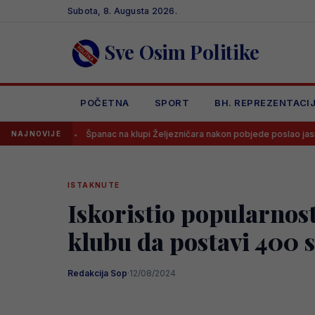
Skip
Subota, 8. Augusta 2026.
to
content
Sve Osim Politike
POČETNA
SPORT
BH. REPREZENTACI
Španac na klupi Željezničara nakon pobjede poslao jasnu poruku sv
NAJNOVIJE
ISTAKNUTE
Iskoristio popularnos
klubu da postavi 400 s
Redakcija Sop
·
12/08/2024