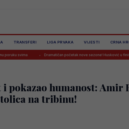
JA
TRANSFERI
LIGA PRVAKA
VIJESTI
CRNA HR
ima
Dramatičan početak nove sezone! Husković u finišu donio pobje
t i pokazao humanost: Amir
tolica na tribinu!