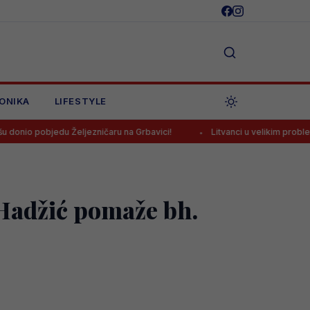
ONIKA
LIFESTYLE
du Željezničaru na Grbavici!
Litvanci u velikim problemima pred du
 Hadžić pomaže bh.