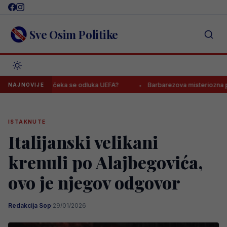
Skip
to
content
Sve Osim Politike
radržavi, čeka se odluka UEFA?
Barbarezova misteriozna poruka o
NAJNOVIJE
ISTAKNUTE
Italijanski velikani
krenuli po Alajbegovića,
ovo je njegov odgovor
Redakcija Sop
·
29/01/2026