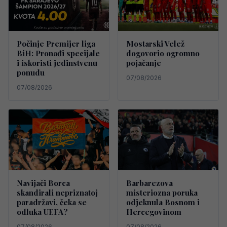
Počinje Premijer liga
Mostarski Velež
BiH: Pronađi specijale
dogovorio ogromno
i iskoristi jedinstvenu
pojačanje
ponudu
07/08/2026
07/08/2026
Navijači Borca
Barbarezova
skandirali nepriznatoj
misteriozna poruka
paradržavi, čeka se
odjeknula Bosnom i
odluka UEFA?
Hercegovinom
07/08/2026
07/08/2026