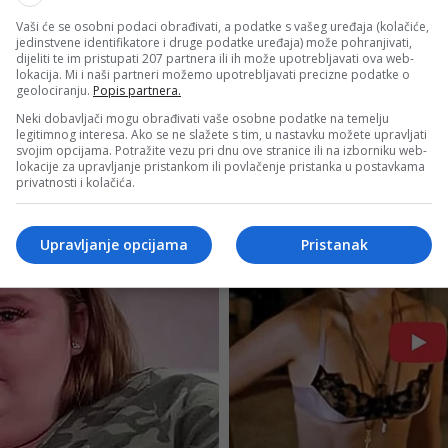
Vaši će se osobni podaci obrađivati, a podatke s vašeg uređaja (kolačiće,
jedinstvene identifikatore i druge podatke uređaja) može pohranjivati,
dijeliti te im pristupati 207 partnera ili ih može upotrebljavati ova web-
lokacija. Mi i naši partneri možemo upotrebljavati precizne podatke o
geolociranju.
Popis partnera.
Neki dobavljači mogu obrađivati vaše osobne podatke na temelju
legitimnog interesa. Ako se ne slažete s tim, u nastavku možete upravljati
svojim opcijama. Potražite vezu pri dnu ove stranice ili na izborniku web-
lokacije za upravljanje pristankom ili povlačenje pristanka u postavkama
privatnosti i kolačića.
Upravljanje opcijama
Pristanak