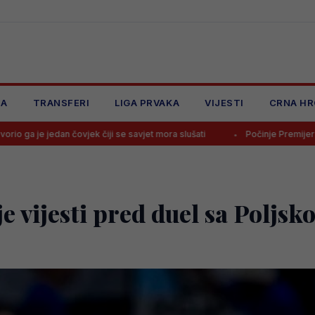
JA
TRANSFERI
LIGA PRVAKA
VIJESTI
CRNA HR
ovjek čiji se savjet mora slušati
Počinje Premijer liga BiH: Pronađi 
je vijesti pred duel sa Poljs