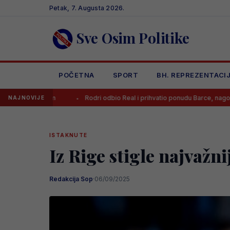
Skip
Petak, 7. Augusta 2026.
to
content
Sve Osim Politike
POČETNA
SPORT
BH. REPREZENTACI
m
Rodri odbio Real i prihvatio ponudu Barce, nagovorio ga je jedan č
NAJNOVIJE
ISTAKNUTE
Iz Rige stigle najvažni
Redakcija Sop
·
06/09/2025