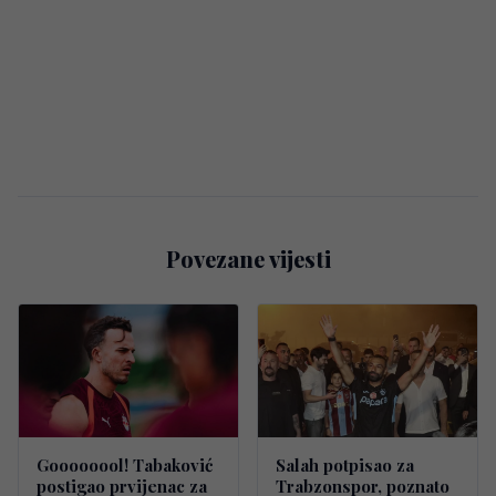
Povezane vijesti
Goooooool! Tabaković
Salah potpisao za
postigao prvijenac za
Trabzonspor, poznato