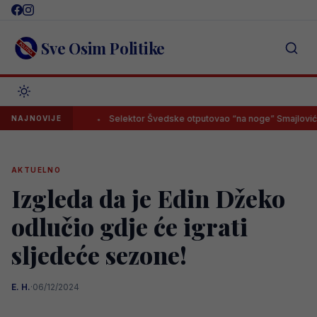
Skip
to
content
Sve Osim Politike
nula leđa
Selektor Švedske otputovao “na noge” Smajloviću, bud
NAJNOVIJE
AKTUELNO
Izgleda da je Edin Džeko
odlučio gdje će igrati
sljedeće sezone!
E. H.
·
06/12/2024