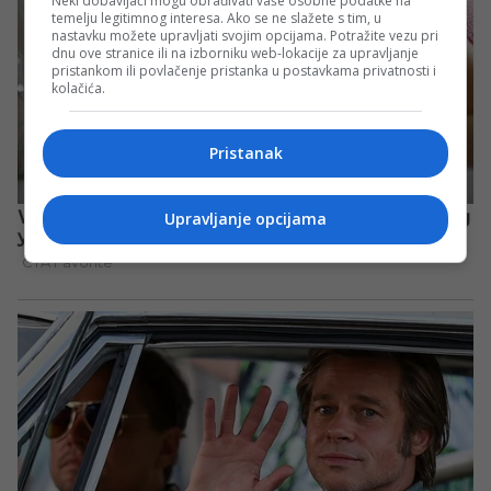
Neki dobavljači mogu obrađivati vaše osobne podatke na
temelju legitimnog interesa. Ako se ne slažete s tim, u
nastavku možete upravljati svojim opcijama. Potražite vezu pri
dnu ove stranice ili na izborniku web-lokacije za upravljanje
pristankom ili povlačenje pristanka u postavkama privatnosti i
kolačića.
Pristanak
Upravljanje opcijama