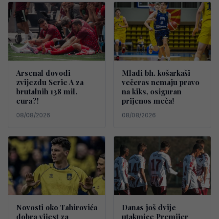
Arsenal dovodi
Mladi bh. košarkaši
zvijezdu Serie A za
večeras nemaju pravo
brutalnih 138 mil.
na kiks, osiguran
eura?!
prijenos meča!
08/08/2026
08/08/2026
Novosti oko Tahirovića
Danas još dvije
dobra vijest za
utakmice Premijer