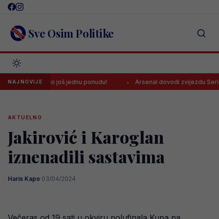
Skip
to
content
Sve Osim Politike
ć dobio još jednu ponudu!
Arsenal dovodi zvijezdu Serie A za brutal
NAJNOVIJE
AKTUELNO
Jakirović i Karoglan
iznenadili sastavima
Haris Kapo
·
03/04/2024
Večeras od 19 sati u okviru polufinala Kupa na