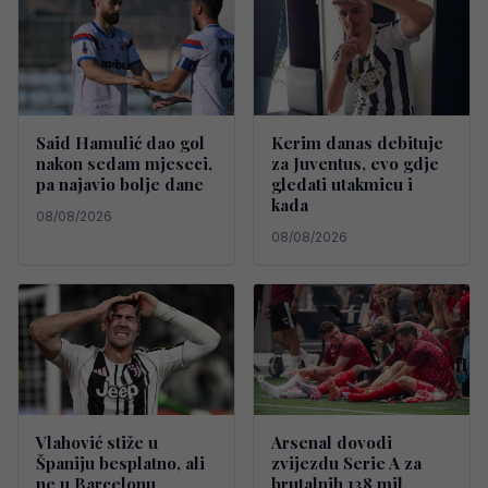
Said Hamulić dao gol
Kerim danas debituje
nakon sedam mjeseci,
za Juventus, evo gdje
pa najavio bolje dane
gledati utakmicu i
kada
08/08/2026
08/08/2026
Vlahović stiže u
Arsenal dovodi
Španiju besplatno, ali
zvijezdu Serie A za
ne u Barcelonu
brutalnih 138 mil.