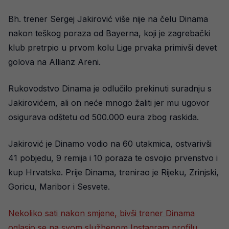
Bh. trener Sergej Jakirović više nije na čelu Dinama
nakon teškog poraza od Bayerna, koji je zagrebački
klub pretrpio u prvom kolu Lige prvaka primivši devet
golova na Allianz Areni.
Rukovodstvo Dinama je odlučilo prekinuti suradnju s
Jakirovićem, ali on neće mnogo žaliti jer mu ugovor
osigurava odštetu od 500.000 eura zbog raskida.
Jakirović je Dinamo vodio na 60 utakmica, ostvarivši
41 pobjedu, 9 remija i 10 poraza te osvojio prvenstvo i
kup Hrvatske. Prije Dinama, trenirao je Rijeku, Zrinjski,
Goricu, Maribor i Sesvete.
Nekoliko sati nakon smjene, bivši trener Dinama
oglasio se na svom službenom Instagram profilu.