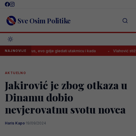
Skip
to
content
Sve Osim Politike
a Juventus, evo gdje gledati utakmicu i kada
Vlahović stiže u Špani
NAJNOVIJE
AKTUELNO
Jakirović je zbog otkaza u
Dinamu dobio
nevjerovatnu svotu novca
Haris Kapo
·
19/09/2024