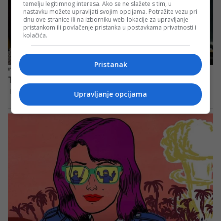
temelju legitimnog interesa. Ako se ne slažete s tim, u
nastavku možete upravljati svojim opcijama. Potražite vezu pri
dnu ove stranice ili na izborniku web-lokacije za upravljanje
pristankom ili povlačenje pristanka u postavkama privatnosti i
kolačića.
Pristanak
Upravljanje opcijama