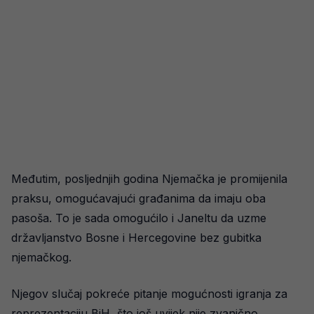
Međutim, posljednjih godina Njemačka je promijenila
praksu, omogućavajući građanima da imaju oba
pasoša. To je sada omogućilo i Janeltu da uzme
državljanstvo Bosne i Hercegovine bez gubitka
njemačkog.
Njegov slučaj pokreće pitanje mogućnosti igranja za
reprezentaciju BiH, što još uvijek nije zvanično