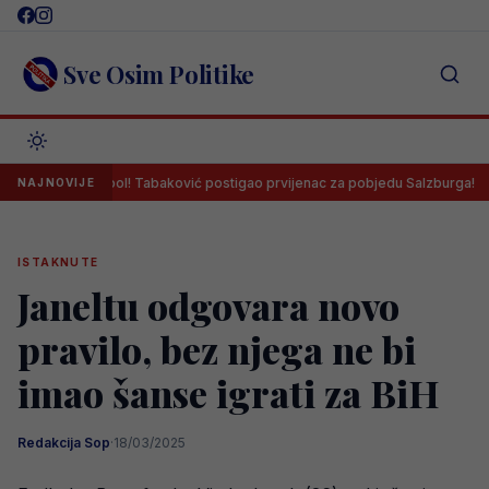
Skip
to
content
Sve Osim Politike
Goooooool! Tabaković postigao prvijenac za pobjedu Salzburga!
NAJNOVIJE
ISTAKNUTE
Janeltu odgovara novo
pravilo, bez njega ne bi
imao šanse igrati za BiH
Redakcija Sop
·
18/03/2025