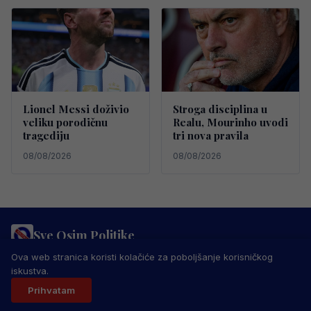
Lionel Messi doživio
Stroga disciplina u
veliku porodičnu
Realu, Mourinho uvodi
tragediju
tri nova pravila
08/08/2026
08/08/2026
Sve Osim Politike
PRAVILA PRIVATNOSTI
MARKETING
USLOVI KORIŠTENJA
Ova web stranica koristi kolačiće za poboljšanje korisničkog
IMPRESSUM
KONTAKT
iskustva.
© 2026 Sve Osim Politike. Sva prava zadržana.
Prihvatam