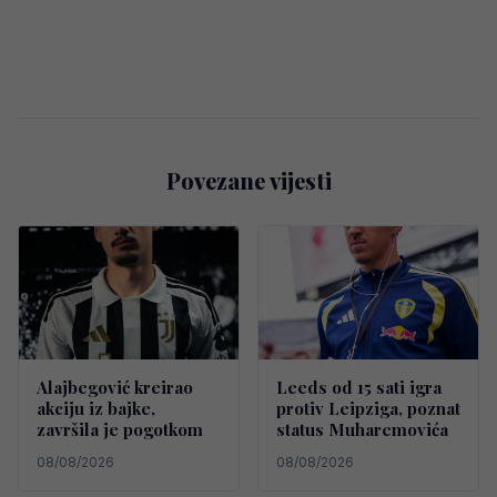
Povezane vijesti
Alajbegović kreirao
Leeds od 15 sati igra
akciju iz bajke,
protiv Leipziga, poznat
završila je pogotkom
status Muharemovića
08/08/2026
08/08/2026