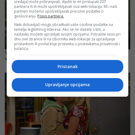
uređaja) može pohranjivati, dijeliti te im pristupati 207
partnera ili ih može upotrebljavati ova web-lokacija. Mi i naši
partneri možemo upotrebljavati precizne podatke o
geolociranju.
Popis partnera.
Neki dobavljači mogu obrađivati vaše osobne podatke na
temelju legitimnog interesa. Ako se ne slažete s tim, u
nastavku možete upravljati svojim opcijama. Potražite vezu pri
dnu ove stranice ili na izborniku web-lokacije za upravljanje
pristankom ili povlačenje pristanka u postavkama privatnosti i
kolačića.
Pristanak
Upravljanje opcijama