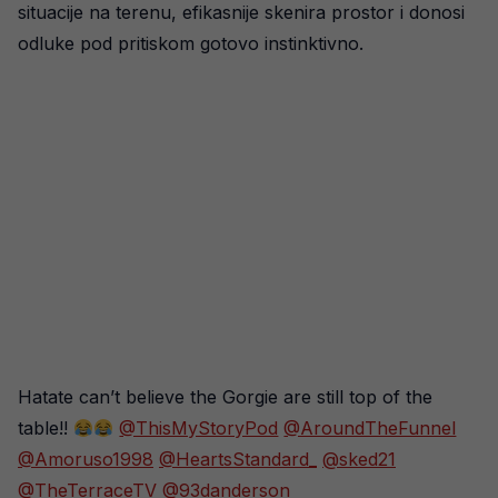
situacije na terenu, efikasnije skenira prostor i donosi
odluke pod pritiskom gotovo instinktivno.
Hatate can’t believe the Gorgie are still top of the
table!!
@ThisMyStoryPod
@AroundTheFunnel
@Amoruso1998
@HeartsStandard_
@sked21
@TheTerraceTV
@93danderson