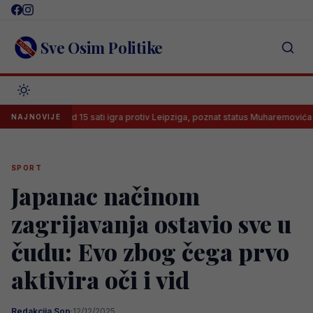
Skip
to
content
Sve Osim Politike
Leeds od 15 sati igra protiv Leipziga, poznat status Muharemovića
NAJNOVIJE
SPORT
Japanac načinom
zagrijavanja ostavio sve u
čudu: Evo zbog čega prvo
aktivira oči i vid
Redakcija Sop
·
12/12/2025