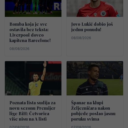
Bomba koja je sve
Jovo Lukić dobio još
ostavila bez teksta:
jednu ponudu!
Liverpool doveo
08/08/2026
kapitena Barcelone!
08/08/2026
Poznata lista sudija za
Španac na klupi
novu sezonu Premijer
Željezničara nakon
lige BiH: Četvorica
pobjede poslao jasnu
više nisu na A listi
poruku svima
07/08/2026
07/08/2026