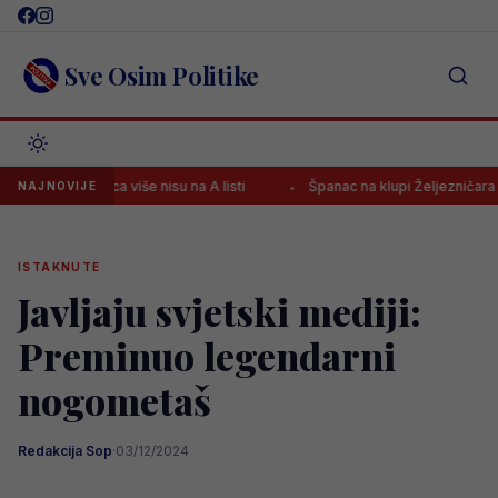
Skip
to
content
Sve Osim Politike
: Četvorica više nisu na A listi
Španac na klupi Željezničara nakon
NAJNOVIJE
ISTAKNUTE
Javljaju svjetski mediji:
Preminuo legendarni
nogometaš
Redakcija Sop
·
03/12/2024