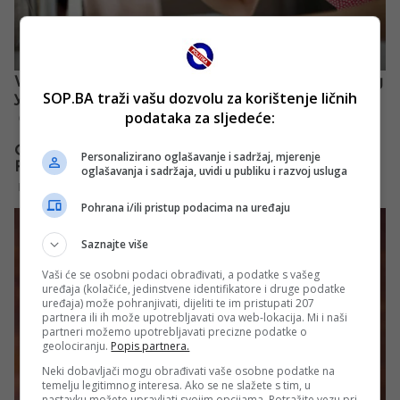
SOP.BA traži vašu dozvolu za korištenje ličnih
podataka za sljedeće:
Personalizirano oglašavanje i sadržaj, mjerenje
oglašavanja i sadržaja, uvidi u publiku i razvoj usluga
Pohrana i/ili pristup podacima na uređaju
Saznajte više
Vaši će se osobni podaci obrađivati, a podatke s vašeg
uređaja (kolačiće, jedinstvene identifikatore i druge podatke
uređaja) može pohranjivati, dijeliti te im pristupati 207
partnera ili ih može upotrebljavati ova web-lokacija. Mi i naši
partneri možemo upotrebljavati precizne podatke o
geolociranju.
Popis partnera.
Neki dobavljači mogu obrađivati vaše osobne podatke na
temelju legitimnog interesa. Ako se ne slažete s tim, u
nastavku možete upravljati svojim opcijama. Potražite vezu pri