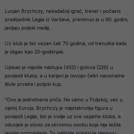
Lucjan Brychczy, nekadašnji igrač, trener i počasni
predsjednik Legije iz Varšave, preminuo je u 90. godini,
javljaju poljski mediji.
Uz klub je bio vezan čak 70 godina, od trenutka kada
je stigao kao 20-godišnjak.
Upisao je najviše nastupa (452) i golova (226) u
povijesti kluba, a u karijeri je osvojio četiri nacionalne
titule prvaka i poljski kup.
“Ovo je jedinstvena priča. Ne samo u Poljskoj, već u
cijeloj Europi. Brychczy je najistaknutija figura u
povijesti Legije, bio je ovdje uz sve uspjehe kluba, a
oduvijek je slovio za skromnu osobu koja nije težila
javnim priznanjima. To najbolje pokazuje njegovu