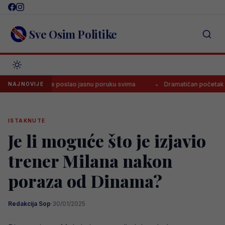
Skip
to
content
Sve Osim Politike
pobjede poslao jasnu poruku svima
Dramatičan početak nove sezone
NAJNOVIJE
ISTAKNUTE
Je li moguće što je izjavio
trener Milana nakon
poraza od Dinama?
Redakcija Sop
·
30/01/2025