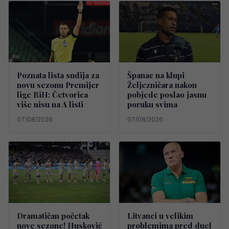
Poznata lista sudija za
Španac na klupi
novu sezonu Premijer
Željezničara nakon
lige BiH: Četvorica
pobjede poslao jasnu
više nisu na A listi
poruku svima
07/08/2026
07/08/2026
Dramatičan početak
Litvanci u velikim
nove sezone! Husković
problemima pred duel