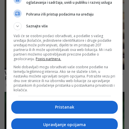
oglašavanja i sadržaja, uvidi u publiku i razvoj usluga
Pohrana i/ili pristup podacima na uređaju
Saznajte više
Vaši će se osobni podaci obrađivati, a podatke s vašeg
uređaja (kolačiće, jedinstvene identifikatore i druge podatke
uređaja) može pohranjivati, dijeliti te im pristupati 207
partnera ili ih može upotrebljavati ova web-lokacija. Mi i naši
partneri možemo upotrebljavati precizne podatke o
geolociranju.
Popis partnera.
Neki dobavljači mogu obrađivati vaše osobne podatke na
temelju legitimnog interesa. Ako se ne slažete s tim, u
nastavku možete upravljati svojim opcijama. Potražite vezu pri
dnu ove stranice ili na izborniku web-lokacije za upravljanje
pristankom ili povlačenje pristanka u postavkama privatnosti i
kolačića.
Pristanak
Upravljanje opcijama