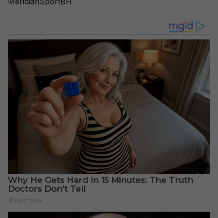
MeridianSportBH