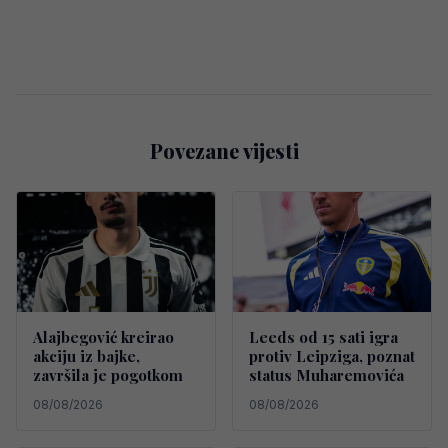
Povezane vijesti
Alajbegović kreirao
Leeds od 15 sati igra
akciju iz bajke,
protiv Leipziga, poznat
završila je pogotkom
status Muharemovića
08/08/2026
08/08/2026