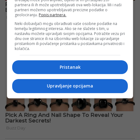
partnera ili ih može upotrebljavati ova web-lokacija. Mi i naši
partneri možemo upotrebljavati precizne podatke o
geolociranju.
Popis partnera.
Neki dobavljači mogu obrađivati vaše osobne podatke na
temelju legitimnog interesa. Ako se ne slažete s tim, u
nastavku možete upravljati svojim opcijama. Potražite vezu pri
dnu ove stranice ili na izborniku web-lokacije za upravljanje
pristankom ili povlačenje pristanka u postavkama privatnosti i
kolačića.
Pristanak
Upravljanje opcijama