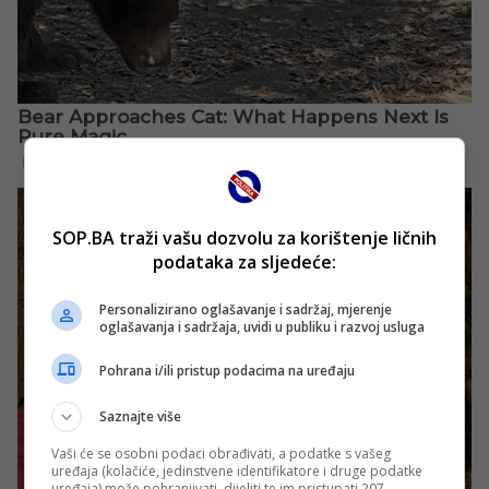
SOP.BA traži vašu dozvolu za korištenje ličnih
podataka za sljedeće:
Personalizirano oglašavanje i sadržaj, mjerenje
oglašavanja i sadržaja, uvidi u publiku i razvoj usluga
Pohrana i/ili pristup podacima na uređaju
Saznajte više
Vaši će se osobni podaci obrađivati, a podatke s vašeg
uređaja (kolačiće, jedinstvene identifikatore i druge podatke
uređaja) može pohranjivati, dijeliti te im pristupati 207