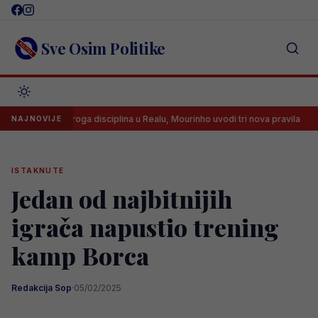
Skip
to
content
Sve Osim Politike
Stroga disciplina u Realu, Mourinho uvodi tri nova pravila
Sai
NAJNOVIJE
ISTAKNUTE
Jedan od najbitnijih
igrača napustio trening
kamp Borca
Redakcija Sop
·
05/02/2025