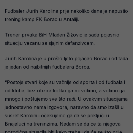
Fudbaler Jurih Karolina prije nekoliko dana je napustio
trening kamp FK Borac u Antaliji.
Trener prvaka BiH Mladen Žižović je sada pojasnio
situaciju vezanu sa sjajnim defanzivcem.
Jurih Karolina je u prošlo ljeto pojačao Borac i od tada
je jedan od najbitnijih fudbalera Borca.
“Postoje stvari koje su važnije od sporta i od fudbala i
od kluba, bez obzira koliko ga mi volimo, a volimo ga
mnogo i poštujemo sve što radi. U ovakvim situacijama
jednostavno nema izgovora, naravno da smo izašli u
susret Karolini i očekujemo ga da se priključi u
Bnajaluci na treninzima. Nadam se da će ta njegova
porodična situacija biti kako treba i da će se što prije