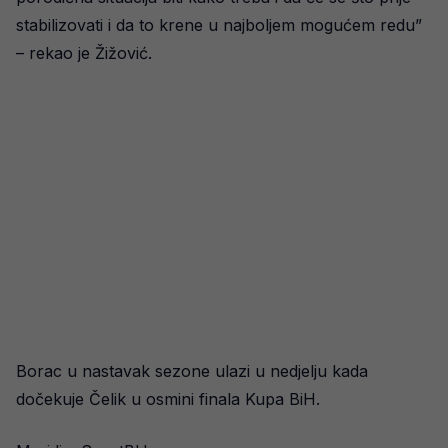
stabilizovati i da to krene u najboljem mogućem redu”
– rekao je Žižović.
Borac u nastavak sezone ulazi u nedjelju kada
dočekuje Čelik u osmini finala Kupa BiH.