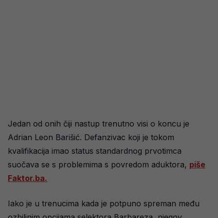
Jedan od onih čiji nastup trenutno visi o koncu je
Adrian Leon Barišić. Defanzivac koji je tokom
kvalifikacija imao status standardnog prvotimca
suočava se s problemima s povredom aduktora,
piše
Faktor.ba.
Iako je u trenucima kada je potpuno spreman među
ozbiljnim opcijama selektora Barbareza, njegov