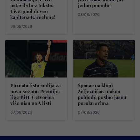
ostavila bez teksta:
jednu ponudu!
Liverpool doveo
08/08/2026
kapitena Barcelone!
08/08/2026
Poznata lista sudija za
Španac na klupi
novu sezonu Premijer
Željezničara nakon
lige BiH: Četvorica
pobjede poslao jasnu
više nisu na A listi
poruku svima
07/08/2026
07/08/2026