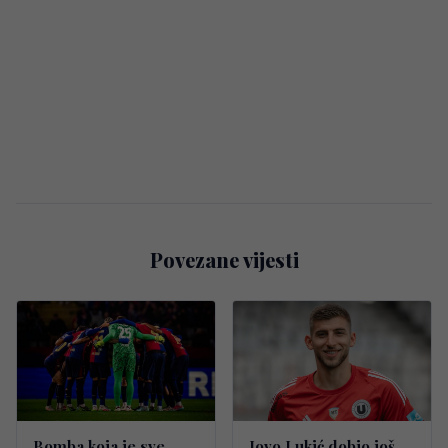
Povezane vijesti
Bomba koja je sve
Jovo Lukić dobio još