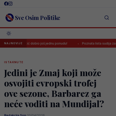
Skip
to
content
Sve Osim Politike
vo Lukić dobio još jednu ponudu!
Poznata lista sudija za novu sezon
NAJNOVIJE
ISTAKNUTE
Jedini je Zmaj koji može
osvojiti evropski trofej
ove sezone, Barbarez ga
neće voditi na Mundijal?
Redakcija Sop
·
20/04/2026