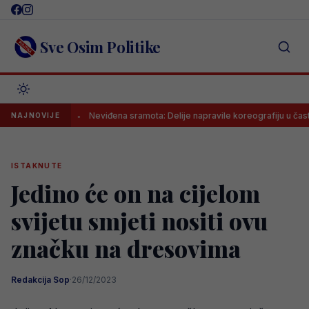
Skip
to
content
Sve Osim Politike
ma
Neviđena sramota: Delije napravile koreografiju u čast ratnog z
NAJNOVIJE
ISTAKNUTE
Jedino će on na cijelom
svijetu smjeti nositi ovu
značku na dresovima
Redakcija Sop
·
26/12/2023