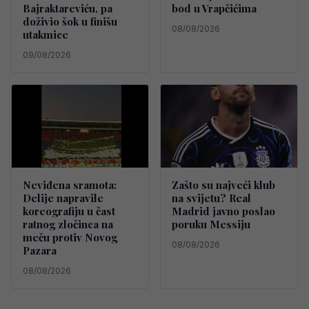
Bajraktareviću, pa
bod u Vrapčićima
doživio šok u finišu
08/08/2026
utakmice
09/08/2026
Neviđena sramota:
Zašto su najveći klub
Delije napravile
na svijetu? Real
koreografiju u čast
Madrid javno poslao
ratnog zločinca na
poruku Messiju
meču protiv Novog
08/08/2026
Pazara
08/08/2026