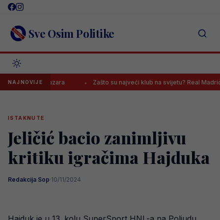
Skip
to
content
Sve Osim Politike
iv Novog Pazara
Zašto su najveći klub na svijetu? Real Madrid javno
NAJNOVIJE
ISTAKNUTE
Jeličić bacio zanimljivu
kritiku igračima Hajduka
Redakcija Sop
·
10/11/2024
Hajduk je u 13. kolu SuperSport HNL-a na Poljudu