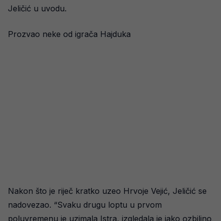
Jeličić u uvodu.
Prozvao neke od igrača Hajduka
Nakon što je riječ kratko uzeo Hrvoje Vejić, Jeličić se
nadovezao. “Svaku drugu loptu u prvom
poluvremenu je uzimala Istra, izgledala je jako ozbiljno