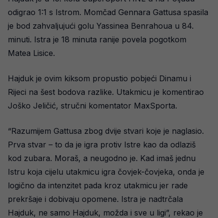
odigrao 1:1 s Istrom. Momčad Gennara Gattusa spasila
je bod zahvaljujući golu Yassinea Benrahoua u 84.
minuti. Istra je 18 minuta ranije povela pogotkom
Matea Lisice.
Hajduk je ovim kiksom propustio pobjeći Dinamu i
Rijeci na šest bodova razlike. Utakmicu je komentirao
Joško Jeličić, stručni komentator MaxSporta.
“Razumijem Gattusa zbog dvije stvari koje je naglasio.
Prva stvar – to da je igra protiv Istre kao da odlaziš
kod zubara. Moraš, a neugodno je. Kad imaš jednu
Istru koja cijelu utakmicu igra čovjek-čovjeka, onda je
logično da intenzitet pada kroz utakmicu jer rade
prekršaje i dobivaju opomene. Istra je nadtrčala
Hajduk, ne samo Hajduk, možda i sve u ligi”, rekao je