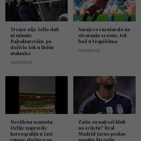
Trener nije želio dati
Sarajevo razočaralo na
ni minute
otvaranju sezone, tek
Bajraktareviću, pa
bod u Vrapčićima
doživio šok u finišu
08/08/2026
utakmice
09/08/2026
Neviđena sramota:
Zašto su najveći klub
Delije napravile
na svijetu? Real
koreografiju u čast
Madrid javno poslao
ratnog zločinca na
poruku Messiju