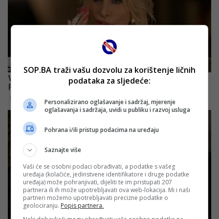
SOP.BA traži vašu dozvolu za korištenje ličnih
podataka za sljedeće:
Personalizirano oglašavanje i sadržaj, mjerenje
oglašavanja i sadržaja, uvidi u publiku i razvoj usluga
Pohrana i/ili pristup podacima na uređaju
Saznajte više
Vaši će se osobni podaci obrađivati, a podatke s vašeg
uređaja (kolačiće, jedinstvene identifikatore i druge podatke
uređaja) može pohranjivati, dijeliti te im pristupati 207
partnera ili ih može upotrebljavati ova web-lokacija. Mi i naši
partneri možemo upotrebljavati precizne podatke o
geolociranju.
Popis partnera.