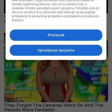
Neki dobavljači mogu obrađivati vaše osobne podatke na
temelju legitimnog interesa. Ako se ne slažete s tim, u
nastavku možete upravljati svojim opcijama. Potražite vezu pri
dnu ove stranice ili na izborniku web-lokacije za upravljanje
pristankom ili povlačenje pristanka u postavkama privatnosti i
kolačića.
Pristanak
Upravljanje opcijama