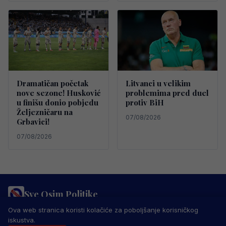
Dramatičan početak
Litvanci u velikim
nove sezone! Husković
problemima pred duel
u finišu donio pobjedu
protiv BiH
Željezničaru na
07/08/2026
Grbavici!
07/08/2026
Sve Osim Politike
PRAVILA PRIVATNOSTI
MARKETING
USLOVI KORIŠTENJA
Ova web stranica koristi kolačiće za poboljšanje korisničkog
IMPRESSUM
KONTAKT
iskustva.