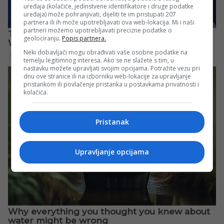
uređaja (kolačiće, jedinstvene identifikatore i druge podatke
uređaja) može pohranjivati, dijeliti te im pristupati 207
partnera ili ih može upotrebljavati ova web-lokacija. Mi i naši
partneri možemo upotrebljavati precizne podatke o
geolociranju.
Popis partnera.
Neki dobavljači mogu obrađivati vaše osobne podatke na
temelju legitimnog interesa. Ako se ne slažete s tim, u
nastavku možete upravljati svojim opcijama. Potražite vezu pri
dnu ove stranice ili na izborniku web-lokacije za upravljanje
pristankom ili povlačenje pristanka u postavkama privatnosti i
kolačića.
Pristanak
Upravljanje opcijama