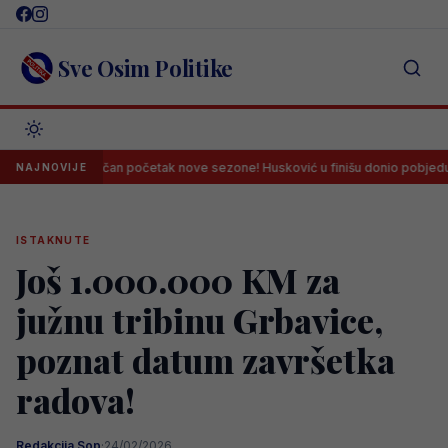
Skip
to
content
Sve Osim Politike
amatičan početak nove sezone! Husković u finišu donio pobjedu Željezničar
NAJNOVIJE
ISTAKNUTE
Još 1.000.000 KM za
južnu tribinu Grbavice,
poznat datum završetka
radova!
Redakcija Sop
·
24/02/2026