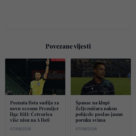
Povezane vijesti
Poznata lista sudija za
Španac na klupi
novu sezonu Premijer
Željezničara nakon
lige BiH: Četvorica
pobjede poslao jasnu
više nisu na A listi
poruku svima
07/08/2026
07/08/2026