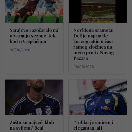
Sarajevo razočaralo na
Neviđena sramota:
otvaranju sezone, tek
Delije napravile
bod u Vrapčićima
koreografiju u čast
ratnog zločinca na
08/08/2026
meču protiv Novog
Pazara
08/08/2026
Zašto su najveći klub
“Toliko je smiren i
na svijetu? Real
elegantan, ali