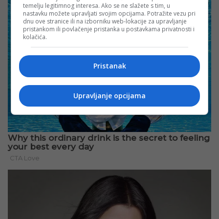
temelju legitimnog interesa. Ako se ne slažete s tim, u
nastavku možete upravljati svojim opcijama. Potražite vezu pri
dnu ove stranice ili na izborniku web-lokacije za upravljanje
pristankom ili povlačenje pristanka u postavkama privatnosti i
kolačića.
Pristanak
Upravljanje opcijama