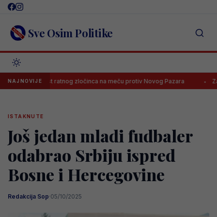
Skip
to
content
Sve Osim Politike
ju u čast ratnog zločinca na meču protiv Novog Pazara
Zašto su naj
NAJNOVIJE
ISTAKNUTE
Još jedan mladi fudbaler
odabrao Srbiju ispred
Bosne i Hercegovine
Redakcija Sop
·
05/10/2025