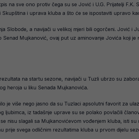
pis na sve ono protiv čega su se Jović i U.G. Prijatelji F.K
la i Skupština i uprava kluba a što će se ispostaviti uprav
Slobode, a navijači u velikoj mjeri bili ogorčeni. Jović i Ju
ao Senad Mujkanović, ovaj put uz aminovanje Jovića koji 
ezultata na startu sezone, navijači u Tuzli ubrzo su zaborav
ovog heroja u liku Senada Mujkanovića.
lo je više nego jasno da su Tuzlaci apsolutni favorit za ula
g ljubimca, iz tadašnje uprave su se polako povlačili članov
o se nisu slagali sa Mujkanovićevom vođenjem kluba, isti s
u prije svega odličnim rezultatima kluba u prvom dijelu sez