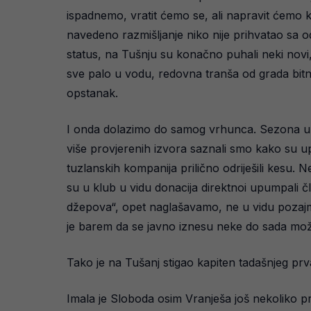
ispadnemo, vratit ćemo se, ali napravit ćemo kl
navedeno razmišljanje niko nije prihvatao sa
status, na Tušnju su konačno puhali neki novi, 
sve palo u vodu, redovna tranša od grada bitn
opstanak.
I onda dolazimo do samog vrhunca. Sezona u ko
više provjerenih izvora saznali smo kako su up
tuzlanskih kompanija prilično odriješili kesu. 
su u klub u vidu donacija direktnoi upumpali čl
džepova“, opet naglašavamo, ne u vidu pozajmi
je barem da se javno iznesu neke do sada mož
Tako je na Tušanj stigao kapiten tadašnjeg prvak
Imala je Sloboda osim Vranješa još nekoliko p