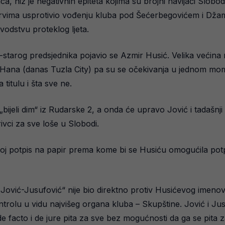
ica, niz je negativnih epiteta kojima su brojni navijači Slobo
rvima usprotivio vođenju kluba pod Šećerbegovićem i Džam
odstvu proteklog ljeta.
-starog predsjednika pojavio se Azmir Husić. Velika većina 
n Hana (danas Tuzla City) pa su se očekivanja u jednom mom
titulu i šta sve ne.
bijeli dim“ iz Rudarske 2, a onda će upravo Jović i tadašnji
rivci za sve loše u Slobodi.
ti svoj potpis na papir prema kome bi se Husiću omogućila p
Jović-Jusufović“ nije bio direktno protiv Husićevog imenova
trolu u vidu najvišeg organa kluba – Skupštine. Jović i Jusuf
de facto i de jure pita za sve bez mogućnosti da ga se pita z