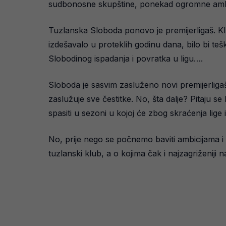
sudbonosne skupštine, ponekad ogromne ambici
Tuzlanska Sloboda ponovo je premijerligaš. Kl
izdešavalo u proteklih godinu dana, bilo bi teš
Slobodinog ispadanja i povratka u ligu….
Sloboda je sasvim zasluženo novi premijerliga
zaslužuje sve čestitke. No, šta dalje? Pitaju se
spasiti u sezoni u kojoj će zbog skraćenja lige
No, prije nego se počnemo baviti ambicijama i st
tuzlanski klub, a o kojima čak i najzagriženiji 