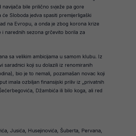
 navijača bile prilično svježe pa gore
e Sloboda jedva spasiti premijerligaški
 napad na Evropu, a onda je zbog korona krize
 i narednih sezona grčevito borila za
kana sa velikim ambicijama u samom klubu. Iz
saradnici koji su dolazili iz renomiranih
 godina), bio je to nemali, pozamašan novac koji
imala ozbiljan finansijski priliv iz „privatnih
ćerbegovića, Džambića ili bilo koga, ali red
ića, Jusića, Husejinovića, Šuberta, Pervana,