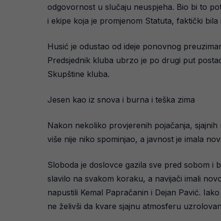
odgovornost u slučaju neuspjeha. Bio bi to pot
i ekipe koja je promjenom Statuta, faktički bi
Husić je odustao od ideje ponovnog preuzimanja 
Predsjednik kluba ubrzo je po drugi put post
Skupštine kluba.
Jesen kao iz snova i burna i teška zima
Nakon nekoliko provjerenih pojačanja, sjajnih r
više nije niko spominjao, a javnost je imala n
Sloboda je doslovce gazila sve pred sobom i bi
slavilo na svakom koraku, a navijači imali novo
napustili Kemal Papračanin i Dejan Pavić. Iak
ne želivši da kvare sjajnu atmosferu uzrolovan