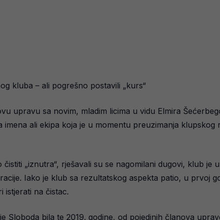
og kluba – ali pogrešno postavili „kurs“
ovu upravu sa novim, mladim licima u vidu Elmira Šećerbego
a imena ali ekipa koja je u momentu preuzimanja klupskog ru
čistiti „iznutra“, rješavali su se nagomilani dugovi, klub j
cije. Iako je klub sa rezultatskog aspekta patio, u prvoj god
istjerati na čistac.
je Sloboda bila te 2019. godine, od pojedinih članova uprave