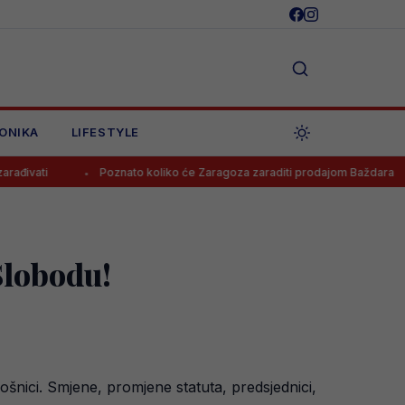
ONIKA
LIFESTYLE
ti
Poznato koliko će Zaragoza zaraditi prodajom Baždara
 Slobodu!
šnici. Smjene, promjene statuta, predsjednici,