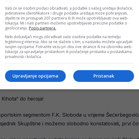
je svojevrsna potvrda da je klub sa administrativno-organiza
Vaši će se osobni podaci obrađivati, a podatke s vašeg uređaja (kolačiće,
jedinstvene identifikatore i druge podatke uređaja) može pohranjivati,
a navijače a klubovi postoje radi sportskog nadmetanja, navi
dijeliti te im pristupati 207 partnera ili ih može upotrebljavati ova web-
lokacija. Mi i naši partneri možemo upotrebljavati precizne podatke o
 odbora.
geolociranju.
Popis partnera.
Neki dobavljači mogu obrađivati vaše osobne podatke na temelju
ljeli rezultate i tu sve počinje i završava. Ali da se od Šeć
legitimnog interesa. Ako se ne slažete s tim, u nastavku možete upravljati
svojim opcijama. Potražite vezu pri dnu ove stranice ili na izborniku web-
iše. Šećerbegović je na njegovu žalost među velikom većinom
lokacije za upravljanje pristankom ili povlačenje pristanka u postavkama
privatnosti i kolačića.
ionska dugovanja, blokirane račune, tužbe i pozajmice.
žili klub i udarili mu temelje za ozbiljno funkcionisanje u b
Upravljanje opcijama
Pristanak
ava koja je u klub donosila svoj novac, bez pozajmica i tužbi 
 Kihota“ do heroja!
portskim segmentom F.K. Sloboda u vrijeme Šećerbegovića bil
sjednik Skupštine i možemo slobodno konstatovati, prvi čo