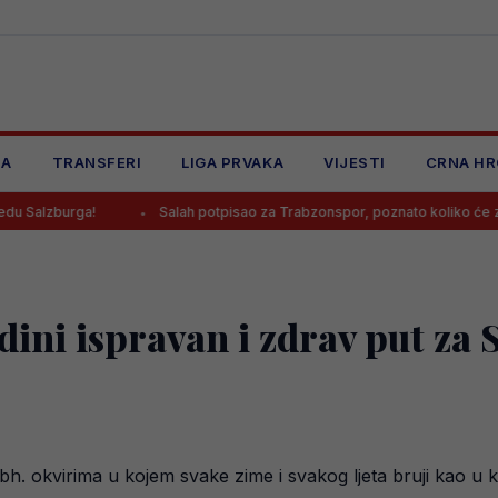
JA
TRANSFERI
LIGA PRVAKA
VIJESTI
CRNA HR
zburga!
Salah potpisao za Trabzonspor, poznato koliko će zarađiva
edini ispravan i zdrav put za
. okvirima u kojem svake zime i svakog ljeta bruji kao u ko