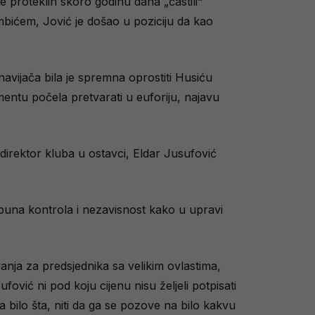
de proteklih skoro godinu dana „častili“
bićem, Jović je došao u poziciju da kao
navijača bila je spremna oprostiti Husiću
entu počela pretvarati u euforiju, najavu
 direktor kluba u ostavci, Eldar Jusufović
otpuna kontrola i nezavisnost kako u upravi
nja za predsjednika sa velikim ovlastima,
ović ni pod koju cijenu nisu željeli potpisati
a bilo šta, niti da ga se pozove na bilo kakvu