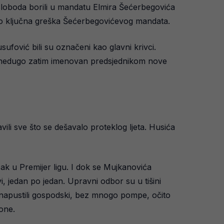
. Sloboda borili u mandatu Elmira Šećerbegovića
o kao ključna greška Šećerbegovićevog mandata.
sufović bili su označeni kao glavni krivci.
je nedugo zatim imenovan predsjednikom nove
ili sve što se dešavalo proteklog ljeta. Husića
zak u Premijer ligu. I dok se Mujkanovića
i, jedan po jedan. Upravni odbor su u tišini
u napustili gospodski, bez mnogo pompe, očito
one.