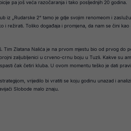
je pa još veća razočaranja i tako posljednjih 20 godina.
ub iz „Rudarske 2“ tamo je gdje svojim renomeom i zaslužuj
ko i režirati. Toliko događaja i promjena, da nam se čini ka
š. Tim Zlatana Nalića je na prvom mjestu bio od prvog do po
 brojni zaljubljenici u crveno-crnu boju u Tuzli. Kakve su ambi
 ispasti čak četiri kluba. U ovom momentu teško je dati prav
rategijom, vrijedilo bi vratiti se koju godinu unazad i analiz
navijači Slobode malo znaju.