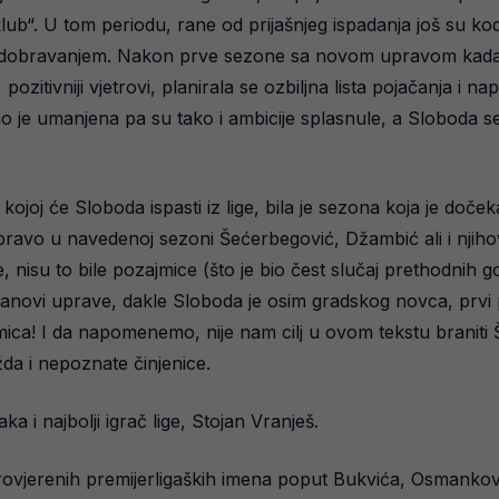
ub“. U tom periodu, rane od prijašnjeg ispadanja još su kod
 odobravanjem. Nakon prve sezone sa novom upravom kada ć
pozitivniji vjetrovi, planirala se ozbiljna lista pojačanja i
o je umanjena pa su tako i ambicije splasnule, a Sloboda se
joj će Sloboda ispasti iz lige, bila je sezona koja je doče
ravo u navedenoj sezoni Šećerbegović, Džambić ali i njihovi 
Ne, nisu to bile pozajmice (što je bio čest slučaj prethodnih
anovi uprave, dakle Sloboda je osim gradskog novca, prvi put 
ca! I da napomenemo, nije nam cilj u ovom tekstu braniti Še
da i nepoznate činjenice.
a i najbolji igrač lige, Stojan Vranješ.
rovjerenih premijerligaških imena poput Bukvića, Osmankov