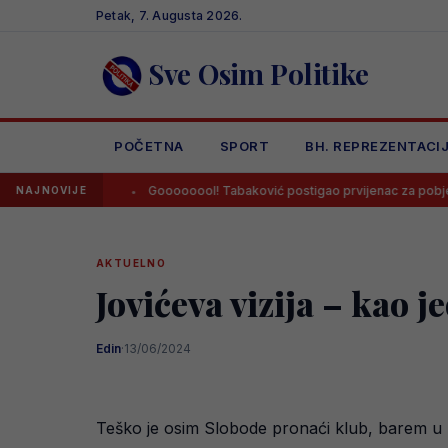
Skip
Petak, 7. Augusta 2026.
to
content
Sve Osim Politike
POČETNA
SPORT
BH. REPREZENTACI
govinom
Goooooool! Tabaković postigao prvijenac za pobjedu Sal
NAJNOVIJE
AKTUELNO
Jovićeva vizija – kao j
Edin
·
13/06/2024
Teško je osim Slobode pronaći klub, barem u bh