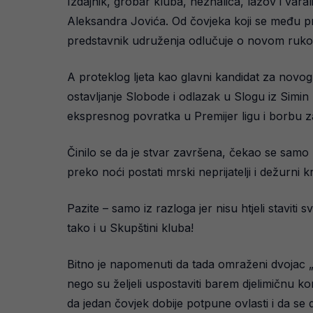
Izdajnik, grobar kluba, neznalica, lažov i varal
Aleksandra Jovića. Od čovjeka koji se među p
predstavnik udruženja odlučuje o novom rukov
A proteklog ljeta kao glavni kandidat za novog
ostavljanje Slobode i odlazak u Slogu iz Simi
ekspresnog povratka u Premijer ligu i borbu za 
Činilo se da je stvar završena, čekao se samo „
preko noći postati mrski neprijatelji i dežurni k
Pazite – samo iz razloga jer nisu htjeli stavi
tako i u Skupštini kluba!
Bitno je napomenuti da tada omraženi dvojac „
nego su željeli uspostaviti barem djelimičnu kon
da jedan čovjek dobije potpune ovlasti i da se 