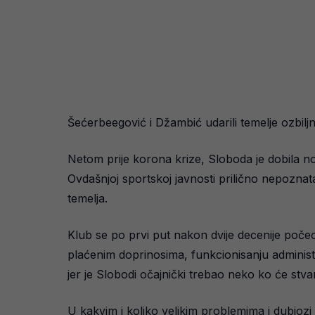
Šećerbeegović i Džambić udarili temelje ozbiljn
Netom prije korona krize, Sloboda je dobila n
Ovdašnjoj sportskoj javnosti prilično nepoznat
temelja.
Klub se po prvi put nakon dvije decenije počeo 
plaćenim doprinosima, funkcionisanju administra
jer je Slobodi očajnički trebao neko ko će stvari 
U kakvim i koliko velikim problemima i dubiozi 