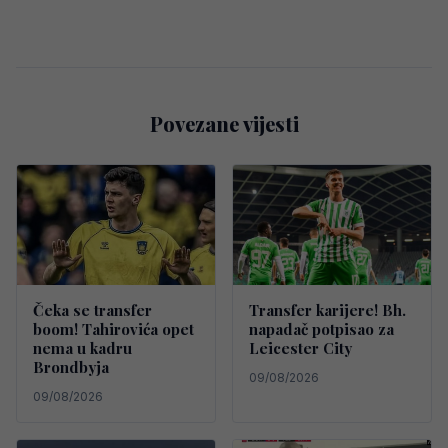
Povezane vijesti
Čeka se transfer
Transfer karijere! Bh.
boom! Tahirovića opet
napadač potpisao za
nema u kadru
Leicester City
Brondbyja
09/08/2026
09/08/2026