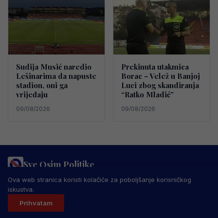
Sudija Musić naredio
Prekinuta utakmica
Lešinarima da napuste
Borac – Velež u Banjoj
stadion, oni ga
Luci zbog skandiranja
vrijeđaju
“Ratko Mladić”
09/08/2026
09/08/2026
Sve Osim Politike
PRAVILA PRIVATNOSTI
MARKETING
USLOVI KORIŠTENJA
Ova web stranica koristi kolačiće za poboljšanje korisničkog
IMPRESSUM
KONTAKT
iskustva.
© 2026 Sve Osim Politike. Sva prava zadržana.
Prihvatam