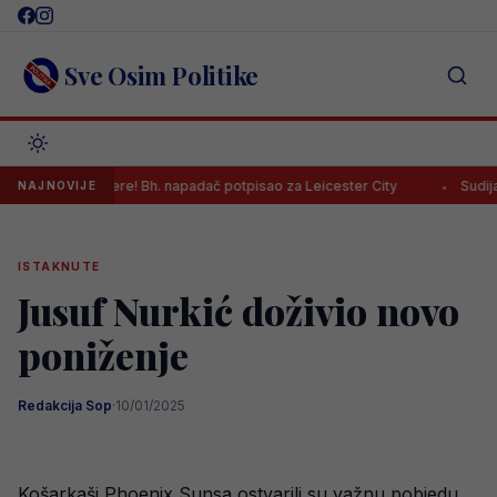
Skip
to
content
Sve Osim Politike
er karijere! Bh. napadač potpisao za Leicester City
Sudija Musić na
NAJNOVIJE
ISTAKNUTE
Jusuf Nurkić doživio novo
poniženje
Redakcija Sop
·
10/01/2025
Košarkaši Phoenix Sunsa ostvarili su važnu pobjedu