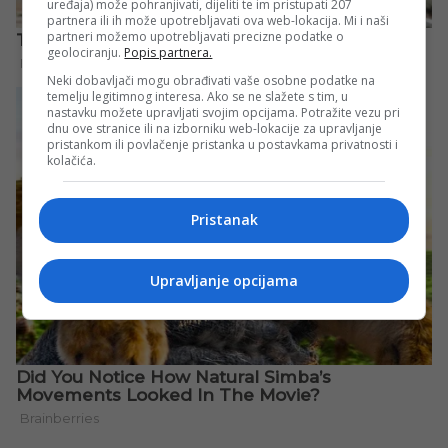
uređaja) može pohranjivati, dijeliti te im pristupati 207
partnera ili ih može upotrebljavati ova web-lokacija. Mi i naši
partneri možemo upotrebljavati precizne podatke o
geolociranju.
Popis partnera.
Neki dobavljači mogu obrađivati vaše osobne podatke na
temelju legitimnog interesa. Ako se ne slažete s tim, u
nastavku možete upravljati svojim opcijama. Potražite vezu pri
dnu ove stranice ili na izborniku web-lokacije za upravljanje
pristankom ili povlačenje pristanka u postavkama privatnosti i
kolačića.
Pristanak
Upravljanje opcijama