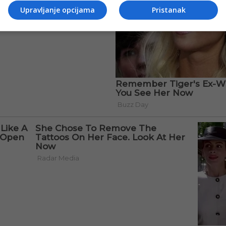
Upravljanje opcijama
Pristanak