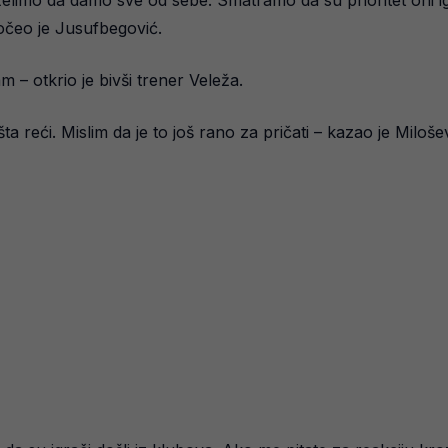
elimo da damo sve od sebe. Smatramo da su prioritet oni igra
očeo je Jusufbegović.
am – otkrio je bivši trener Veleža.
šta reći. Mislim da je to još rano za pričati – kazao je Milo