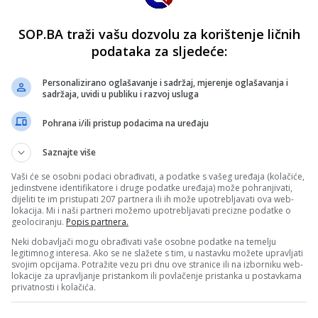
SOP.BA traži vašu dozvolu za korištenje ličnih
podataka za sljedeće:
Personalizirano oglašavanje i sadržaj, mjerenje oglašavanja i
sadržaja, uvidi u publiku i razvoj usluga
Pohrana i/ili pristup podacima na uređaju
Saznajte više
Vaši će se osobni podaci obrađivati, a podatke s vašeg uređaja (kolačiće,
jedinstvene identifikatore i druge podatke uređaja) može pohranjivati,
dijeliti te im pristupati 207 partnera ili ih može upotrebljavati ova web-
lokacija. Mi i naši partneri možemo upotrebljavati precizne podatke o
geolociranju.
Popis partnera.
Neki dobavljači mogu obrađivati vaše osobne podatke na temelju
legitimnog interesa. Ako se ne slažete s tim, u nastavku možete upravljati
svojim opcijama. Potražite vezu pri dnu ove stranice ili na izborniku web-
lokacije za upravljanje pristankom ili povlačenje pristanka u postavkama
privatnosti i kolačića.