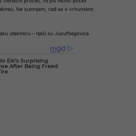
z trenažni proces, mi još nismo počeli
utakmici. Ne sumnjam, radi se o vrhunskim
aku utakmicu – riječi su Jusufbegovića.