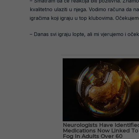
– Smatram da će reakcija biti pozitivna. Znamo 
kvalitetno ulaziti u njega. Vodimo računa da 
igračima koji igraju u top klubovima. Očekujem
– Danas svi igraju lopte, ali mi vjerujemo i o