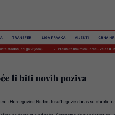
JA
TRANSFERI
LIGA PRVAKA
VIJESTI
CRNA HR
ni ga vrijeđaju
Prekinuta utakmica Borac – Velež u Banjoj Luci zbo
će li biti novih poziva
osne i Hercegovine Nedim Jusufbegović danas se obratio n