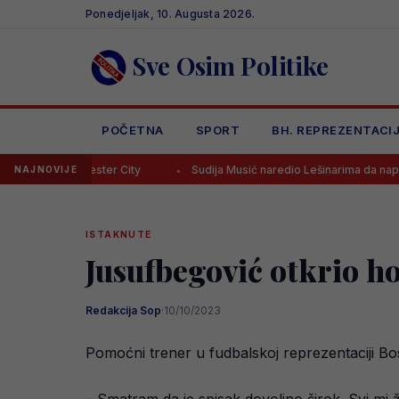
Skip
Ponedjeljak, 10. Augusta 2026.
to
content
Sve Osim Politike
POČETNA
SPORT
BH. REPREZENTACI
eicester City
Sudija Musić naredio Lešinarima da napuste stadion, o
NAJNOVIJE
ISTAKNUTE
Jusufbegović otkrio ho
Redakcija Sop
·
10/10/2023
Pomoćni trener u fudbalskoj reprezentaciji B