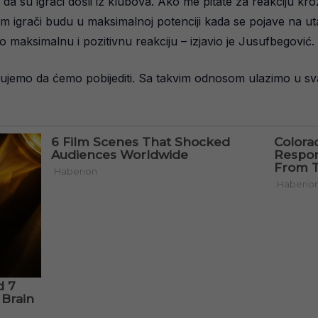
da su igrači došli iz klubova. Ako me pitate za reakciju kro
nam igrači budu u maksimalnoj potenciji kada se pojave na 
o maksimalnu i pozitivnu reakciju – izjavio je Jusufbegović.
čekujemo da ćemo pobijediti. Sa takvim odnosom ulazimo u sv