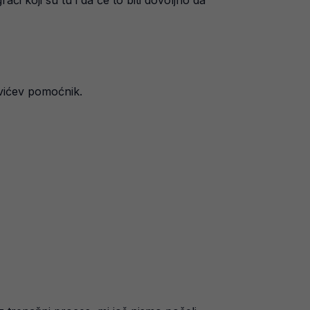
či koji su tu i da će to biti dovoljno da
ševićev pomoćnik.