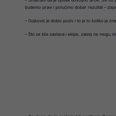
– Smatram da je spisak dovoljno širok. Svi mi ž
budemo pravi i polučimo dobar rezultat – zap
– Gojković je dobio poziv i to je to koliko ja zn
– Što se tiče sastava i ekipe, zaista ne mogu ni