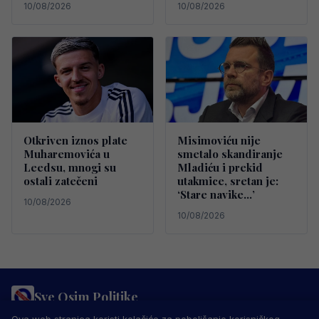
10/08/2026
10/08/2026
Otkriven iznos plate
Misimoviću nije
Muharemovića u
smetalo skandiranje
Leedsu, mnogi su
Mladiću i prekid
ostali zatečeni
utakmice, sretan je:
‘Stare navike…’
10/08/2026
10/08/2026
Sve Osim Politike
PRAVILA PRIVATNOSTI
MARKETING
USLOVI KORIŠTENJA