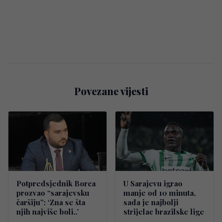
Povezane vijesti
Potpredsjednik Borca
U Sarajevu igrao
prozvao “sarajevsku
manje od 10 minuta,
čaršiju”: ‘Zna se šta
sada je najbolji
njih najviše boli..’
strijelac brazilske lige