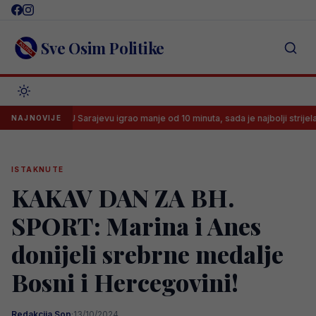
Skip
to
content
Sve Osim Politike
U Sarajevu igrao manje od 10 minuta, sada je najbolji strijelac brazilsk
NAJNOVIJE
ISTAKNUTE
KAKAV DAN ZA BH.
SPORT: Marina i Anes
donijeli srebrne medalje
Bosni i Hercegovini!
Redakcija Sop
·
13/10/2024