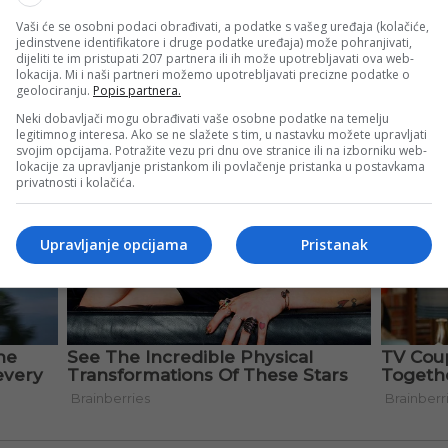
Vaši će se osobni podaci obrađivati, a podatke s vašeg uređaja (kolačiće,
jedinstvene identifikatore i druge podatke uređaja) može pohranjivati,
dijeliti te im pristupati 207 partnera ili ih može upotrebljavati ova web-
lokacija. Mi i naši partneri možemo upotrebljavati precizne podatke o
geolociranju.
Popis partnera.
Neki dobavljači mogu obrađivati vaše osobne podatke na temelju
legitimnog interesa. Ako se ne slažete s tim, u nastavku možete upravljati
svojim opcijama. Potražite vezu pri dnu ove stranice ili na izborniku web-
lokacije za upravljanje pristankom ili povlačenje pristanka u postavkama
privatnosti i kolačića.
Upravljanje opcijama
Pristanak