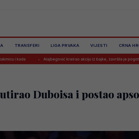
JA
TRANSFERI
LIGA PRVAKA
VIJESTI
CRNA HR
Alajbegović kreirao akciju iz bajke, završila je pogotkom
Leed
tirao Duboisa i postao apsol