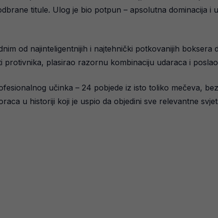
dbrane titule. Ulog je bio potpun – apsolutna dominacija i uj
im od najinteligentnijih i najtehnički potkovanijih boksera 
bosti protivnika, plasirao razornu kombinaciju udaraca i pos
fesionalnog učinka – 24 pobjede iz isto toliko mečeva, bez
raca u historiji koji je uspio da objedini sve relevantne svjets