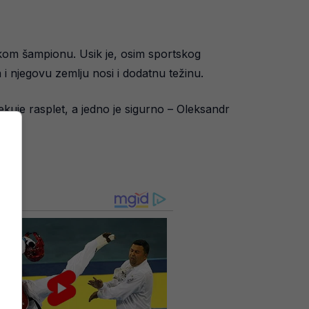
kom šampionu. Usik je, osim sportskog
i njegovu zemlju nosi i dodatnu težinu.
ekuje rasplet, a jedno je sigurno – Oleksandr