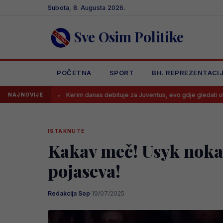
Skip
Subota, 8. Augusta 2026.
to
content
Sve Osim Politike
POČETNA
SPORT
BH. REPREZENTACI
Kerim danas debituje za Juventus, evo gdje gledati utakmicu i kada
NAJNOVIJE
ISTAKNUTE
Kakav meč! Usyk nokau
pojaseva!
Redakcija Sop
·
19/07/2025