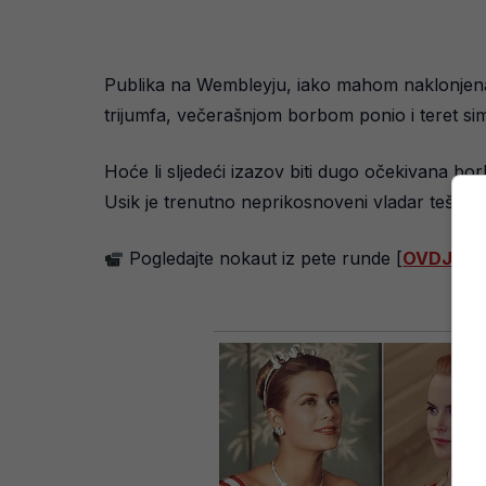
Publika na Wembleyju, iako mahom naklonjena 
trijumfa, večerašnjom borbom ponio i teret si
Hoće li sljedeći izazov biti dugo očekivana bo
Usik je trenutno neprikosnoveni vladar teške k
Pogledajte nokaut iz pete runde [
OVDJE
].