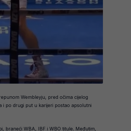
a prepunom Wembleyju, pred očima cijelog
i po drugi put u karijeri postao apsolutni
rbi, braneći WBA, IBF i WBO titule. Međutim,