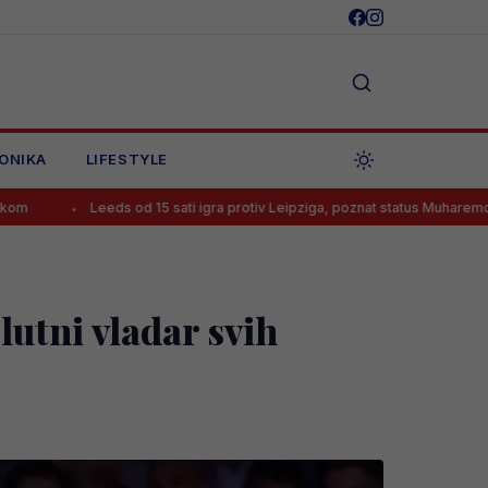
ONIKA
LIFESTYLE
s od 15 sati igra protiv Leipziga, poznat status Muharemovića
Lio
utni vladar svih