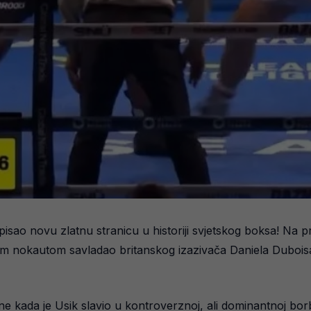
spisao novu zlatnu stranicu u historiji svjetskog boksa! N
lnim nokautom savladao britanskog izazivača Daniela Duboisa 
ine kada je Usik slavio u kontroverznoj, ali dominantnoj bo