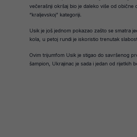
večerašnji okršaj bio je daleko više od obične o
“kraljevskoj” kategoriji.
Usik je još jednom pokazao zašto se smatra jedn
kola, u petoj rundi je iskoristio trenutak sla
Ovim trijumfom Usik je stigao do savršenog pro
šampion, Ukrajinac je sada i jedan od rijetkih bo