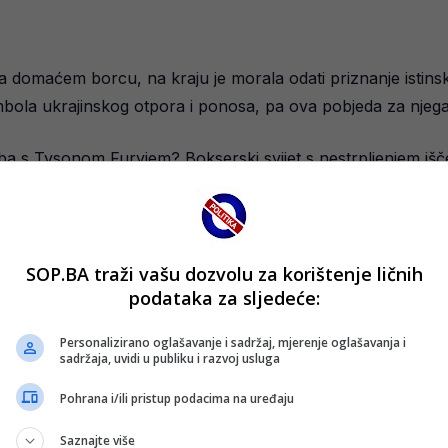
domaćem borcu, na kraju je morala odati priznanje istins
mbola ukrajinskog otpora i ponosa, pa ova pobjeda za njega 
rba s Tysonom Furyjem? Bokserski svijet s nestrpljenjem išč
ategorije!
SOP.BA traži vašu dozvolu za korištenje ličnih
podataka za sljedeće:
Personalizirano oglašavanje i sadržaj, mjerenje oglašavanja i
sadržaja, uvidi u publiku i razvoj usluga
Pohrana i/ili pristup podacima na uređaju
Saznajte više