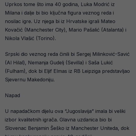
Uprkos tome što ima 40 godina, Luka Modrić iz
Milana i dalje bi bio ključna figura veznog reda i
nosilac igre. Uz njega bi iz Hrvatske igrali Mateo
Kovačić (Manchester City), Mario Pašalić (Atalanta) i
Nikola Vlašić (Torino).
Srpski dio veznog reda činili bi Sergej Milinković-Savić
(Al Hilal), Nemanja Gudelj (Sevilla) i Saša Lukić
(Fulham), dok bi Eljif Elmas iz RB Leipziga predstavljao
Sjevernu Makedoniju.
Napad
U napadačkom dijelu ova “Jugoslavija” imala bi veliki
izbor kvalitetnih igrača. Glavna uzdanica bio bi
Slovenac Benjamin Šeško iz Manchester Uniteda, dok