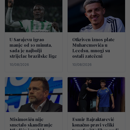
U Sarajevu igrao
Otkriven iznos plate
manje od 10 minuta,
Muharemovića u
sada je najbolji
Leedsu, mnogi su
strijelac brazilske lige
ostali zatečeni
10/08/2026
10/08/2026
Misimoviću nije
Esmir Bajraktarević
smetalo skandiranje
konačno pravi veliki