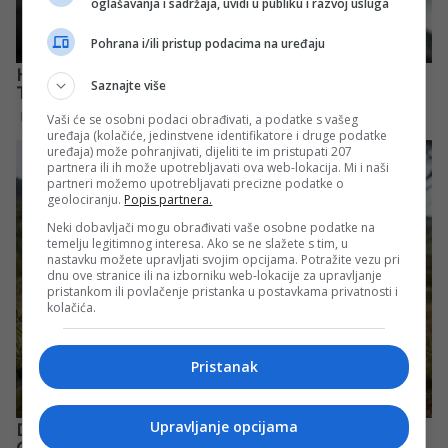
oglašavanja i sadržaja, uvidi u publiku i razvoj usluga
Pohrana i/ili pristup podacima na uređaju
Saznajte više
Vaši će se osobni podaci obrađivati, a podatke s vašeg
uređaja (kolačiće, jedinstvene identifikatore i druge podatke
uređaja) može pohranjivati, dijeliti te im pristupati 207
partnera ili ih može upotrebljavati ova web-lokacija. Mi i naši
partneri možemo upotrebljavati precizne podatke o
geolociranju.
Popis partnera.
Neki dobavljači mogu obrađivati vaše osobne podatke na
temelju legitimnog interesa. Ako se ne slažete s tim, u
nastavku možete upravljati svojim opcijama. Potražite vezu pri
dnu ove stranice ili na izborniku web-lokacije za upravljanje
pristankom ili povlačenje pristanka u postavkama privatnosti i
kolačića.
Pristanak
Upravljanje opcijama