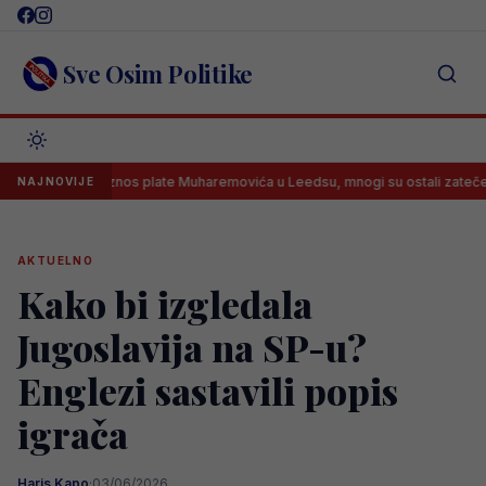
Skip
to
content
Sve Osim Politike
en iznos plate Muharemovića u Leedsu, mnogi su ostali zatečeni
M
NAJNOVIJE
AKTUELNO
Kako bi izgledala
Jugoslavija na SP-u?
Englezi sastavili popis
igrača
Haris Kapo
·
03/06/2026