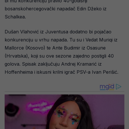
bi mu konkurenciju pravio 40-godišnji
bosanskohercegovački napadač Edin Džeko iz
Schalkea.
Dušan Vlahović iz Juventusa dodatno bi pojačao
konkurenciju u vrhu napada. Tu su i Vedat Muriqi iz
Mallorce (Kosovo) te Ante Budimir iz Osasune
(Hrvatska), koji su ove sezone zajedno postigli 40
golova. Spisak zaključuju Andrej Kramarić iz
Hoffenheima i iskusni krilni igrač PSV-a Ivan Perišić.