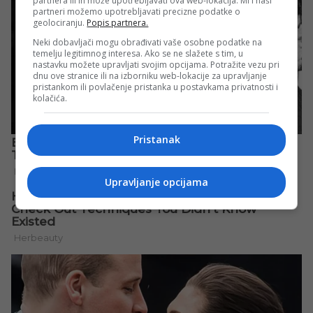
partnera ili ih može upotrebljavati ova web-lokacija. Mi i naši
partneri možemo upotrebljavati precizne podatke o
geolociranju.
Popis partnera.
Neki dobavljači mogu obrađivati vaše osobne podatke na
temelju legitimnog interesa. Ako se ne slažete s tim, u
nastavku možete upravljati svojim opcijama. Potražite vezu pri
dnu ove stranice ili na izborniku web-lokacije za upravljanje
pristankom ili povlačenje pristanka u postavkama privatnosti i
kolačića.
Pristanak
Upravljanje opcijama