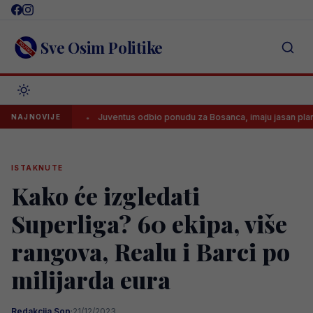
Skip
to
content
Sve Osim Politike
aždara
Juventus odbio ponudu za Bosanca, imaju jasan plan!
NAJNOVIJE
ISTAKNUTE
Kako će izgledati
Superliga? 60 ekipa, više
rangova, Realu i Barci po
milijarda eura
Redakcija Sop
·
21/12/2023