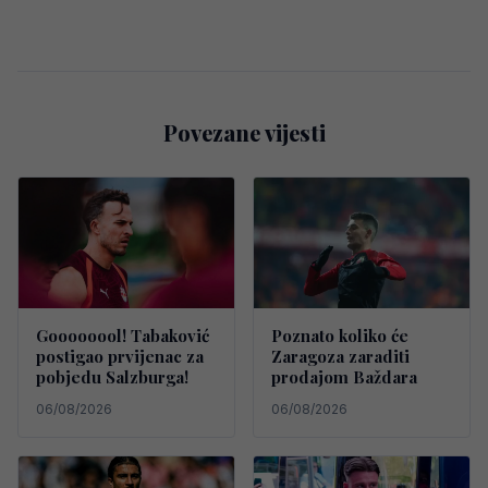
Povezane vijesti
Goooooool! Tabaković
Poznato koliko će
postigao prvijenac za
Zaragoza zaraditi
pobjedu Salzburga!
prodajom Baždara
06/08/2026
06/08/2026