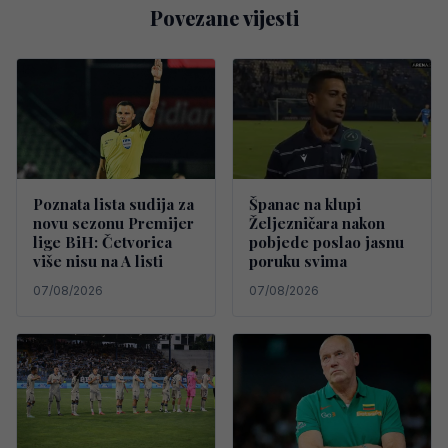
Povezane vijesti
Poznata lista sudija za
Španac na klupi
novu sezonu Premijer
Željezničara nakon
lige BiH: Četvorica
pobjede poslao jasnu
više nisu na A listi
poruku svima
07/08/2026
07/08/2026