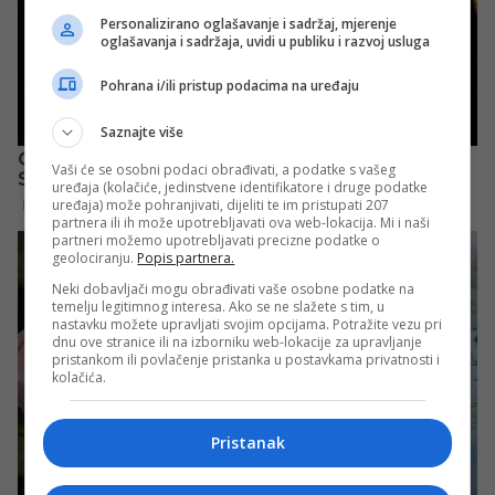
Personalizirano oglašavanje i sadržaj, mjerenje
oglašavanja i sadržaja, uvidi u publiku i razvoj usluga
Pohrana i/ili pristup podacima na uređaju
Saznajte više
Vaši će se osobni podaci obrađivati, a podatke s vašeg
uređaja (kolačiće, jedinstvene identifikatore i druge podatke
uređaja) može pohranjivati, dijeliti te im pristupati 207
partnera ili ih može upotrebljavati ova web-lokacija. Mi i naši
partneri možemo upotrebljavati precizne podatke o
geolociranju.
Popis partnera.
Neki dobavljači mogu obrađivati vaše osobne podatke na
temelju legitimnog interesa. Ako se ne slažete s tim, u
nastavku možete upravljati svojim opcijama. Potražite vezu pri
dnu ove stranice ili na izborniku web-lokacije za upravljanje
pristankom ili povlačenje pristanka u postavkama privatnosti i
kolačića.
Pristanak