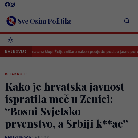
Skip
to
content
Sve Osim Politike
Španac na klupi Željezničara nakon pobjede poslao jasnu poruku svima
NAJNOVIJE
ISTAKNUTE
Kako je hrvatska javnost
ispratila meč u Zenici:
“Bosni Svjetsko
prvenstvo, a Srbiji k**ac”
Redakcija Sop
·
16/11/2025