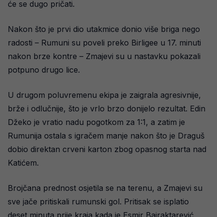
će se dugo pričati.
Nakon što je prvi dio utakmice donio više briga nego
radosti – Rumuni su poveli preko Birligee u 17. minuti
nakon brze kontre – Zmajevi su u nastavku pokazali
potpuno drugo lice.
U drugom poluvremenu ekipa je zaigrala agresivnije,
brže i odlučnije, što je vrlo brzo donijelo rezultat. Edin
Džeko je vratio nadu pogotkom za 1:1, a zatim je
Rumunija ostala s igračem manje nakon što je Draguš
dobio direktan crveni karton zbog opasnog starta nad
Katićem.
Brojčana prednost osjetila se na terenu, a Zmajevi su
sve jače pritiskali rumunski gol. Pritisak se isplatio
deset minuta prije kraja kada je Esmir Bajraktarević