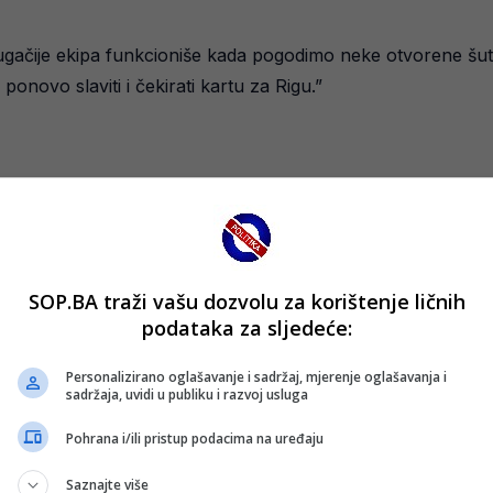
gačije ekipa funkcioniše kada pogodimo neke otvorene šut
novo slaviti i čekirati kartu za Rigu.”
 Uvijek su uz nas, baš mi je drago da smo dobili ovu utakmi
ruziju. Svi su imali neku kalkulaciju, hoćemo li igrati ili ne 
i damo sve od sebe. Sada ovisimo sami o sebi.
SOP.BA traži vašu dozvolu za korištenje ličnih
podataka za sljedeće:
a igra van pozicije. Može driblati, pogoditi kada treba. Ne 
na terenu.
Personalizirano oglašavanje i sadržaj, mjerenje oglašavanja i
sadržaja, uvidi u publiku i razvoj usluga
 Nurkić.
Pohrana i/ili pristup podacima na uređaju
Saznajte više