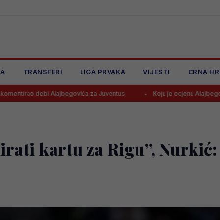
JA
TRANSFERI
LIGA PRVAKA
VIJESTI
CRNA HR
 Alajbegovića za Juventus
Koju je ocjenu Alajbegović dobio u debij
rati kartu za Rigu”, Nurkić: