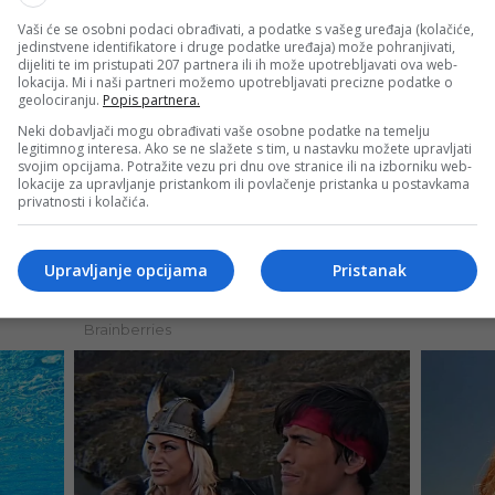
Vaši će se osobni podaci obrađivati, a podatke s vašeg uređaja (kolačiće,
jedinstvene identifikatore i druge podatke uređaja) može pohranjivati,
dijeliti te im pristupati 207 partnera ili ih može upotrebljavati ova web-
lokacija. Mi i naši partneri možemo upotrebljavati precizne podatke o
geolociranju.
Popis partnera.
Neki dobavljači mogu obrađivati vaše osobne podatke na temelju
legitimnog interesa. Ako se ne slažete s tim, u nastavku možete upravljati
svojim opcijama. Potražite vezu pri dnu ove stranice ili na izborniku web-
lokacije za upravljanje pristankom ili povlačenje pristanka u postavkama
privatnosti i kolačića.
Upravljanje opcijama
Pristanak