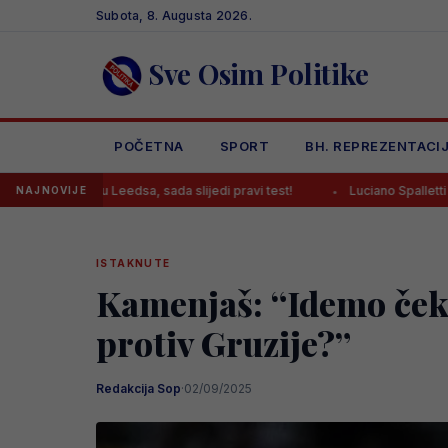
Skip
Subota, 8. Augusta 2026.
to
content
Sve Osim Politike
POČETNA
SPORT
BH. REPREZENTACI
eedsa, sada slijedi pravi test!
Luciano Spalletti komentirao debi
NAJNOVIJE
ISTAKNUTE
Kamenjaš: “Idemo čeki
protiv Gruzije?”
Redakcija Sop
·
02/09/2025