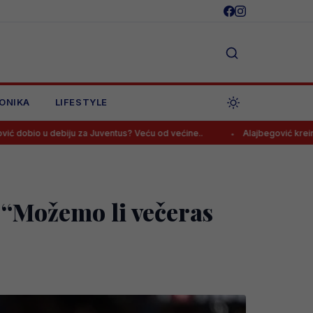
ONIKA
LIFESTYLE
u za Juventus? Veću od većine..
Alajbegović kreirao akciju iz bajke
 “Možemo li večeras