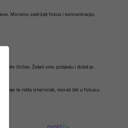
eve. Moramo zadržati fokus i koncentraciju
cu.
protiv Grčke. Željeli smo pobjedu i dobili je.
smije te ništa iznervirati, moraš biti u fokusu.