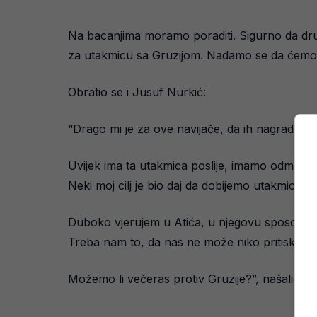
Na bacanjima moramo poraditi. Sigurno da dru
za utakmicu sa Gruzijom. Nadamo se da ćemo po
Obratio se i Jusuf Nurkić:
“Drago mi je za ove navijače, da ih nagradimo.
Uvijek ima ta utakmica poslije, imamo odmor pa G
Neki moj cilj je bio daj da dobijemo utakmicu 
Duboko vjerujem u Atića, u njegovu sposobnost d
Treba nam to, da nas ne može niko pritiskati 
Možemo li večeras protiv Gruzije?”, našalio se