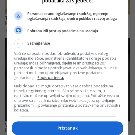
podataka za sljedeće:
Personalizirano oglašavanje i sadržaj, mjerenje
oglašavanja i sadržaja, uvidi u publiku i razvoj usluga
Pohrana i/ili pristup podacima na uređaju
Saznajte više
Vaši će se osobni podaci obrađivati, a podatke s vašeg
uređaja (kolačiće, jedinstvene identifikatore i druge podatke
uređaja) može pohranjivati, dijeliti te im pristupati 207
partnera ili ih može upotrebljavati ova web-lokacija. Mi i naši
partneri možemo upotrebljavati precizne podatke o
geolociranju.
Popis partnera.
Neki dobavljači mogu obrađivati vaše osobne podatke na
temelju legitimnog interesa. Ako se ne slažete s tim, u
nastavku možete upravljati svojim opcijama. Potražite vezu pri
dnu ove stranice ili na izborniku web-lokacije za upravljanje
pristankom ili povlačenje pristanka u postavkama privatnosti i
kolačića.
Pristanak