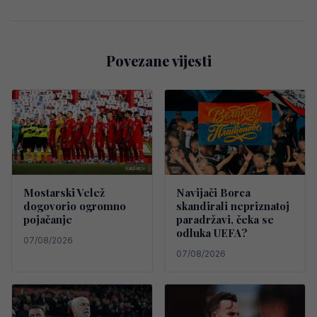
Povezane vijesti
Mostarski Velež
Navijači Borca
dogovorio ogromno
skandirali nepriznatoj
pojačanje
paradržavi, čeka se
odluka UEFA?
07/08/2026
07/08/2026