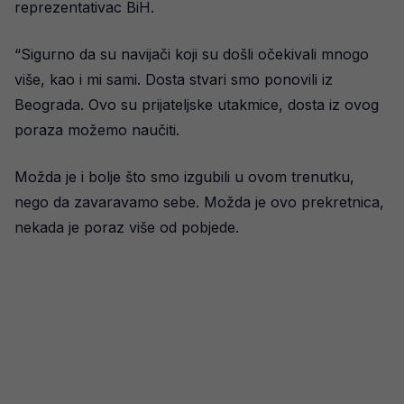
reprezentativac BiH.
“Sigurno da su navijači koji su došli očekivali mnogo
više, kao i mi sami. Dosta stvari smo ponovili iz
Beograda. Ovo su prijateljske utakmice, dosta iz ovog
poraza možemo naučiti.
Možda je i bolje što smo izgubili u ovom trenutku,
nego da zavaravamo sebe. Možda je ovo prekretnica,
nekada je poraz više od pobjede.