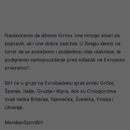
Nastavićemo da dižemo formu. Ima mnogo stvari za
popraviti, ali i one dobre zadržati. U Belgiju idemo na
turnir da se pokažemo i pobijedimo obje utakmice, te
podignemo samopouzdanje pred odlazak na Evropsko
prvenstvo”.
BiH će u grupi na Evrobasketu igrati protiv Grčke,
Španije, Italije, Gruzije i Kipra, dok su Crnogorcima
rivali Velika Britanija, Njemačka, Švedska, Finska i
Litvanija.
MeridianSportBH