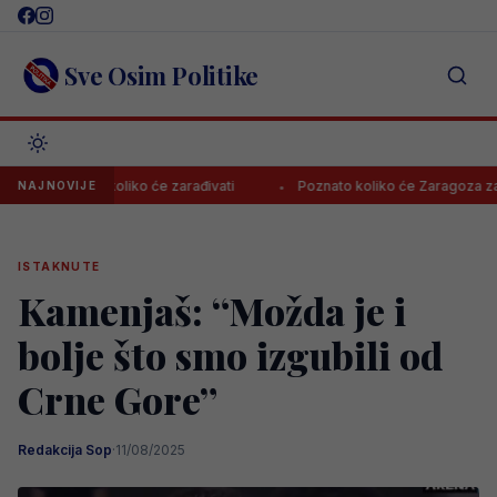
Skip
to
content
Sve Osim Politike
znato koliko će zarađivati
Poznato koliko će Zaragoza zaraditi p
NAJNOVIJE
ISTAKNUTE
Kamenjaš: “Možda je i
bolje što smo izgubili od
Crne Gore”
Redakcija Sop
·
11/08/2025