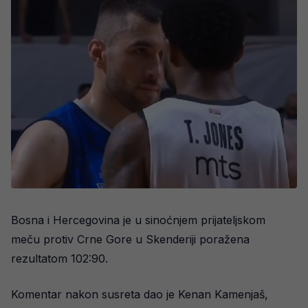
Bosna i Hercegovina je u sinoćnjem prijateljskom
meču protiv Crne Gore u Skenderiji poražena
rezultatom 102:90.
Komentar nakon susreta dao je Kenan Kamenjaš,