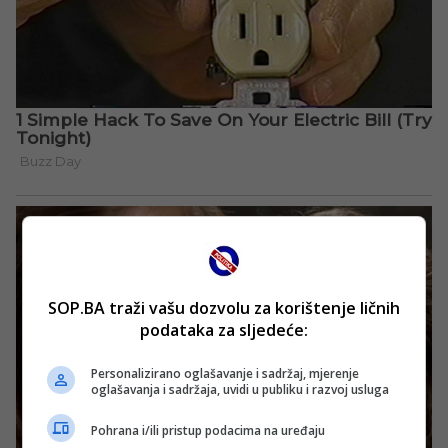
SOP.BA traži vašu dozvolu za korištenje ličnih
podataka za sljedeće:
Personalizirano oglašavanje i sadržaj, mjerenje
oglašavanja i sadržaja, uvidi u publiku i razvoj usluga
Pohrana i/ili pristup podacima na uređaju