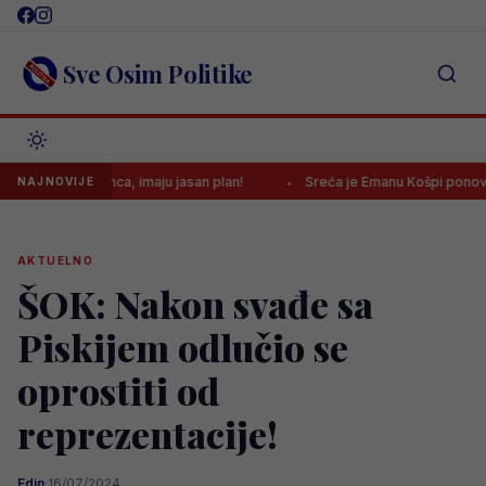
Skip
to
content
Sve Osim Politike
 za Bosanca, imaju jasan plan!
Sreća je Emanu Košpi ponovo okren
NAJNOVIJE
AKTUELNO
ŠOK: Nakon svađe sa
Piskijem odlučio se
oprostiti od
reprezentacije!
Edin
·
16/07/2024