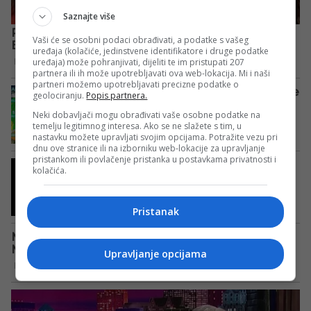
Saznajte više
Vaši će se osobni podaci obrađivati, a podatke s vašeg
uređaja (kolačiće, jedinstvene identifikatore i druge podatke
uređaja) može pohranjivati, dijeliti te im pristupati 207
partnera ili ih može upotrebljavati ova web-lokacija. Mi i naši
partneri možemo upotrebljavati precizne podatke o
geolociranju.
Popis partnera.
Neki dobavljači mogu obrađivati vaše osobne podatke na
temelju legitimnog interesa. Ako se ne slažete s tim, u
nastavku možete upravljati svojim opcijama. Potražite vezu pri
dnu ove stranice ili na izborniku web-lokacije za upravljanje
pristankom ili povlačenje pristanka u postavkama privatnosti i
kolačića.
Pristanak
Upravljanje opcijama