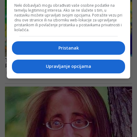
Neki dobavljači mogu obrađivati vaše osobne podatke na
temelju legitimnog interesa. Ako se ne slažete s tim, u
nastavku možete upravljati svojim opcijama. Potražite vezu pri
dnu ove stranice ili na izborniku web-lokacije za upravljanje
pristankom ili povlačenje pristanka u postavkama privatnosti i
kolačića.
Pristanak
Upravljanje opcijama