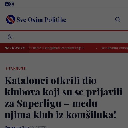
Skip
to
content
Sve Osim Politike
n znak da će Dedić u engleski Premiership?!
Donesena konačna odluk
NAJNOVIJE
ISTAKNUTE
Katalonci otkrili dio
klubova koji su se prijavili
za Superligu – među
njima klub iz komšiluka!
Redakcija Sop
·
21/12/2023