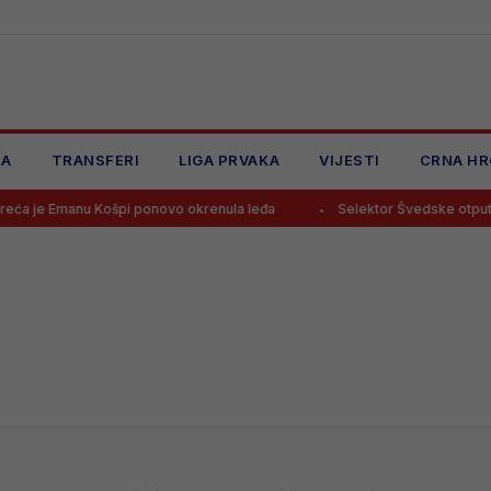
JA
TRANSFERI
LIGA PRVAKA
VIJESTI
CRNA HR
 je Emanu Košpi ponovo okrenula leđa
Selektor Švedske otputova