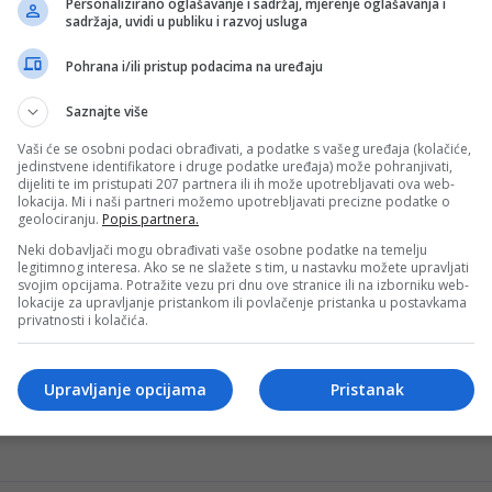
Personalizirano oglašavanje i sadržaj, mjerenje oglašavanja i
sadržaja, uvidi u publiku i razvoj usluga
Pohrana i/ili pristup podacima na uređaju
APOEL-a: “Nas je teško pobijediti, uradit ćemo sve”
Saznajte više
nastavlja danas na Kipru, gdje će se suočiti s APOEL-om u 
Vaši će se osobni podaci obrađivati, a podatke s vašeg uređaja (kolačiće,
jedinstvene identifikatore i druge podatke uređaja) može pohranjivati,
dijeliti te im pristupati 207 partnera ili ih može upotrebljavati ova web-
lokacija. Mi i naši partneri možemo upotrebljavati precizne podatke o
geolociranju.
Popis partnera.
re, želi ga jedan od najslavnijih klubova?!
Neki dobavljači mogu obrađivati vaše osobne podatke na temelju
forma Milana Đurića u dresu Monze ove sezone. Tridesetče
legitimnog interesa. Ako se ne slažete s tim, u nastavku možete upravljati
svojim opcijama. Potražite vezu pri dnu ove stranice ili na izborniku web-
lokacije za upravljanje pristankom ili povlačenje pristanka u postavkama
privatnosti i kolačića.
jelicu jedan je najbolji: “Čista desetka”
Upravljanje opcijama
Pristanak
du na gostovanju protiv RB Salzburga rezultatom 0:2 u tr