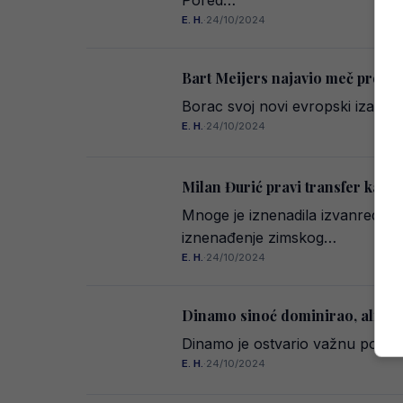
Pored…
E. H.
·
24/10/2024
Bart Meijers najavio meč protiv 
Borac svoj novi evropski izazov 
E. H.
·
24/10/2024
Milan Đurić pravi transfer karije
Mnoge je iznenadila izvanredna 
iznenađenje zimskog…
E. H.
·
24/10/2024
Dinamo sinoć dominirao, ali za B
Dinamo je ostvario važnu pobje
E. H.
·
24/10/2024