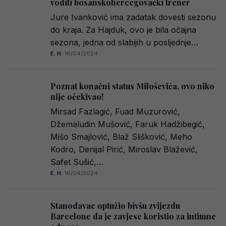
voditi bosanskohercegovački trener
Jure Ivanković ima zadatak dovesti sezonu
do kraja. Za Hajduk, ovo je bila očajna
sezona, jedna od slabijih u posljednje…
E. H.
·
16/04/2024
Poznat konačni status Miloševića, ovo niko
nije očekivao!
Mirsad Fazlagić, Fuad Muzurović,
Džemaludin Mušović, Faruk Hadžibegić,
Mišo Smajlović, Blaž Slišković, Meho
Kodro, Denijal Pirić, Miroslav Blažević,
Safet Sušić,…
E. H.
·
16/04/2024
Stanodavac optužio bivšu zvijezdu
Barcelone da je zavjese koristio za intimne