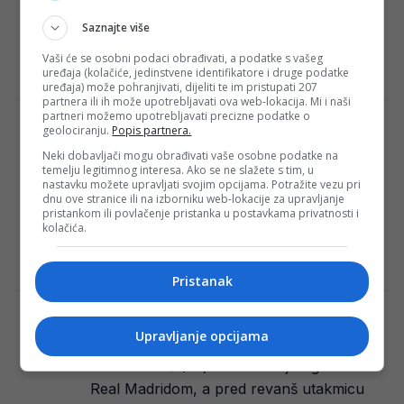
Sinoć, oko 21:30 sati, došlo je do masovne
Saznajte više
tučnjave na izlazu iz garaže Sarajevo City
Centra, a danas su poznati…
Vaši će se osobni podaci obrađivati, a podatke s vašeg
uređaja (kolačiće, jedinstvene identifikatore i druge podatke
E. H.
·
16/04/2024
uređaja) može pohranjivati, dijeliti te im pristupati 207
partnera ili ih može upotrebljavati ova web-lokacija. Mi i naši
partneri možemo upotrebljavati precizne podatke o
ŠOK: Preminuo legendarni njemački
geolociranju.
Popis partnera.
fudbaler i osvajač Svjetskog prvenstva
Neki dobavljači mogu obrađivati vaše osobne podatke na
temelju legitimnog interesa. Ako se ne slažete s tim, u
Njemačka je u žalosti zbog gubitka
nastavku možete upravljati svojim opcijama. Potražite vezu pri
legendarne fudbalske ikone, Bernda
dnu ove stranice ili na izborniku web-lokacije za upravljanje
pristankom ili povlačenje pristanka u postavkama privatnosti i
Holzenbeina, svjetskog prvaka iz 1974.
kolačića.
godine, koji je preminuo u…
E. H.
·
16/04/2024
Pristanak
Iz Španije stigle najgore moguće vijesti za
Upravljanje opcijama
karijeru Luke Modrića
Luka Modrić (38) se bliži kraju ugovora s
Real Madridom, a pred revanš utakmicu