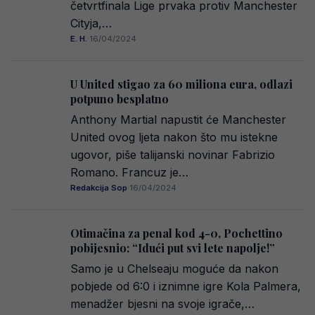
četvrtfinala Lige prvaka protiv Manchester
Cityja,…
E. H.
·
16/04/2024
U United stigao za 60 miliona eura, odlazi
potpuno besplatno
Anthony Martial napustit će Manchester
United ovog ljeta nakon što mu istekne
ugovor, piše talijanski novinar Fabrizio
Romano. Francuz je…
Redakcija Sop
·
16/04/2024
Otimačina za penal kod 4-0, Pochettino
pobijesnio: “Idući put svi lete napolje!”
Samo je u Chelseaju moguće da nakon
pobjede od 6:0 i iznimne igre Kola Palmera,
menadžer bjesni na svoje igrače,…