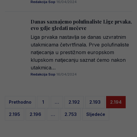
Redakcija Sop
·
16/04/2024
Danas saznajemo polufinaliste Lige prvaka,
evo gdje gledati mečeve
Liga prvaka nastavlja se danas uzvratnim
utakmicama četvrtfinala. Prve polufinaliste
natjecanja u prestižnom europskom
klupskom natjecanju saznat ćemo nakon
utakmica…
Redakcija Sop
·
16/04/2024
Posts
Prethodno
1
…
2.192
2.193
2.194
pagination
2.195
2.196
…
2.753
Sljedeće