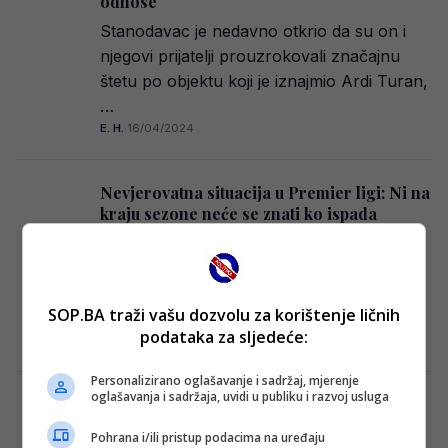
odnose
Stanodavac je nedavno otkrio da su on i
njegovi prijatelji prouzrokovali značajnu
štetu po objektu koji je iznajmio Ardi Turan,
…
E. H.
·
16/04/2024
Nevjerovatna situacija u Premier ligi: Ni na
kraju sezone neće se znati ko ispada
Premierligašu Evertonu nedavno su
oduzeta još dva boda od Premier lige
nakon što je klupska žalba na optužbu za
SOP.BA traži vašu dozvolu za korištenje ličnih
kršenje…
podataka za sljedeće:
E. H.
·
16/04/2024
Personalizirano oglašavanje i sadržaj, mjerenje
oglašavanja i sadržaja, uvidi u publiku i razvoj usluga
Procurili detalji: Masovna tučnjava kod
SCC-a, akteri Horde zla i Manijaci
Pohrana i/ili pristup podacima na uređaju