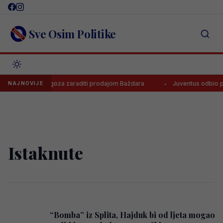
Skip
to
content
Sve Osim Politike
 koliko će Zaragoza zaraditi prodajom Baždara
Juventus odbio pon
NAJNOVIJE
Istaknute
“Bomba” iz Splita, Hajduk bi od ljeta mogao