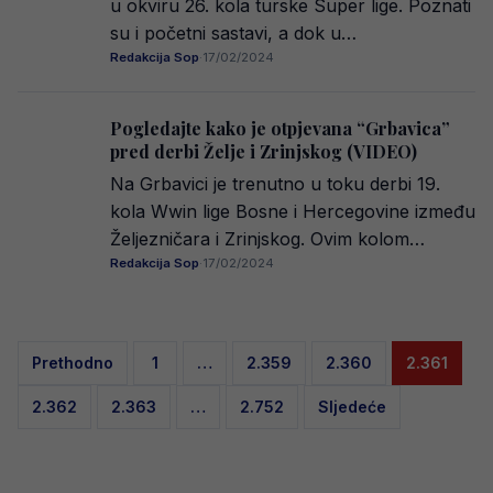
u okviru 26. kola turske Super lige. Poznati
su i početni sastavi, a dok u…
Redakcija Sop
·
17/02/2024
Pogledajte kako je otpjevana “Grbavica”
pred derbi Želje i Zrinjskog (VIDEO)
Na Grbavici je trenutno u toku derbi 19.
kola Wwin lige Bosne i Hercegovine između
Željezničara i Zrinjskog. Ovim kolom…
Redakcija Sop
·
17/02/2024
Posts
Prethodno
1
…
2.359
2.360
2.361
pagination
2.362
2.363
…
2.752
Sljedeće