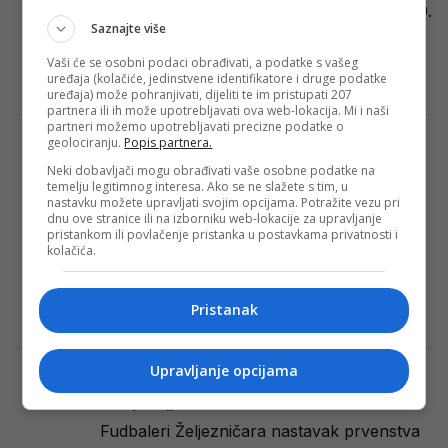
Željezničaru na Grbavici u okviru derbija 19.
Saznajte više
kola Wwin lige Bosne i Hercegovine.
Željezničar je danas…
Vaši će se osobni podaci obrađivati, a podatke s vašeg
uređaja (kolačiće, jedinstvene identifikatore i druge podatke
Redakcija Sop
·
17/02/2024
uređaja) može pohranjivati, dijeliti te im pristupati 207
partnera ili ih može upotrebljavati ova web-lokacija. Mi i naši
partneri možemo upotrebljavati precizne podatke o
geolociranju.
Popis partnera.
Izjava Akrapovića i Petrovića najbolje
oslikava kakav smo derbi gledali na
Neki dobavljači mogu obrađivati vaše osobne podatke na
temelju legitimnog interesa. Ako se ne slažete s tim, u
Grbavici
nastavku možete upravljati svojim opcijama. Potražite vezu pri
Željezničar i Zrinjski su odigrali utakmicu
dnu ove stranice ili na izborniku web-lokacije za upravljanje
pristankom ili povlačenje pristanka u postavkama privatnosti i
bez pobjednika rezultatom 0-0 u okviru
kolačića.
derbija 19. kola Wwin lige BiH. Nakon
susreta,…
Pristanak
Redakcija Sop
·
17/02/2024
Upravljanje opcijama
Željezničar pokazao ozbiljnost protiv
Zrinjskog na Grbavici!
Fudbaleri Željezničara nastavak prvenstva