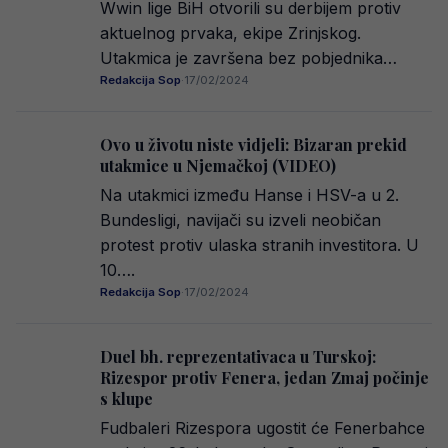
Wwin lige BiH otvorili su derbijem protiv
aktuelnog prvaka, ekipe Zrinjskog.
Utakmica je završena bez pobjednika…
Redakcija Sop
·
17/02/2024
Ovo u životu niste vidjeli: Bizaran prekid
utakmice u Njemačkoj (VIDEO)
Na utakmici između Hanse i HSV-a u 2.
Bundesligi, navijači su izveli neobičan
protest protiv ulaska stranih investitora. U
10….
Redakcija Sop
·
17/02/2024
Duel bh. reprezentativaca u Turskoj:
Rizespor protiv Fenera, jedan Zmaj počinje
s klupe
Fudbaleri Rizespora ugostit će Fenerbahce