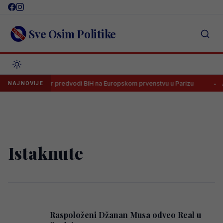
Skip
to
content
Sve Osim Politike
Lana Pudar predvodi BiH na Europskom prvenstvu u Parizu
Al
NAJNOVIJE
Istaknute
Raspoloženi Džanan Musa odveo Real u