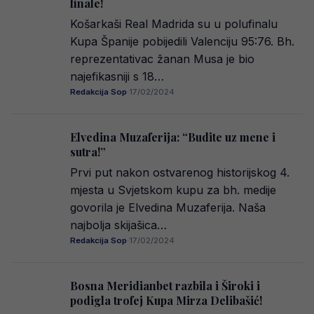
finale!
Košarkaši Real Madrida su u polufinalu
Kupa Španije pobijedili Valenciju 95:76. Bh.
reprezentativac žanan Musa je bio
najefikasniji s 18…
Redakcija Sop
·
17/02/2024
Elvedina Muzaferija: “Budite uz mene i
sutra!”
Prvi put nakon ostvarenog historijskog 4.
mjesta u Svjetskom kupu za bh. medije
govorila je Elvedina Muzaferija. Naša
najbolja skijašica…
Redakcija Sop
·
17/02/2024
Bosna Meridianbet razbila i Široki i
podigla trofej Kupa Mirza Delibašić!