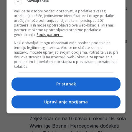
Na Grbavici je trenutno u toku derbi 19.
Saznajte više
kola Wwin lige Bosne i Hercegovine između
Vaši će se osobni podaci obrađivati, a podatke s vašeg
Željezničara i Zrinjskog. Ovim kolom…
uređaja (kolačiće, jedinstvene identifikatore i druge podatke
uređaja) može pohranjivati, dijeliti te im pristupati 207
Redakcija Sop
·
17/02/2024
partnera ili ih može upotrebljavati ova web-lokacija. Mi i naši
partneri možemo upotrebljavati precizne podatke o
geolociranju.
Popis partnera.
Umro uposlenik Nogometnog saveza Bosne
Neki dobavljači mogu obrađivati vaše osobne podatke na
i Hercegovine
temelju legitimnog interesa. Ako se ne slažete s tim, u
nastavku možete upravljati svojim opcijama. Potražite vezu pri
Vijest koja je iznenadila i potresla sve u
dnu ove stranice ili na izborniku web-lokacije za upravljanje
pristankom ili povlačenje pristanka u postavkama privatnosti i
NSBiH. U 61.godini umro je dugogodišnji
kolačića.
uposlenik Nogometnog saveza Bosne i
Hercegovine…
Pristanak
Redakcija Sop
·
17/02/2024
Upravljanje opcijama
Akrapović šokirao sastavom Željezničara
za Zrinjski, meč u direktnom TV prijenosu!
Željezničar će na Grbavici u okviru 19. kola
Wwin lige Bosne i Hercegovine dočekati