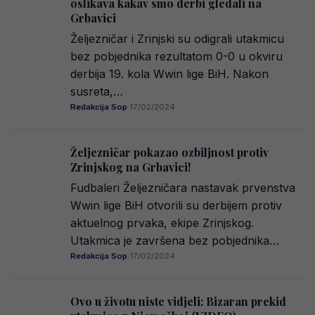
oslikava kakav smo derbi gledali na
Grbavici
Željezničar i Zrinjski su odigrali utakmicu
bez pobjednika rezultatom 0-0 u okviru
derbija 19. kola Wwin lige BiH. Nakon
susreta,…
Redakcija Sop
·
17/02/2024
Željezničar pokazao ozbiljnost protiv
Zrinjskog na Grbavici!
Fudbaleri Željezničara nastavak prvenstva
Wwin lige BiH otvorili su derbijem protiv
aktuelnog prvaka, ekipe Zrinjskog.
Utakmica je završena bez pobjednika…
Redakcija Sop
·
17/02/2024
Ovo u životu niste vidjeli: Bizaran prekid