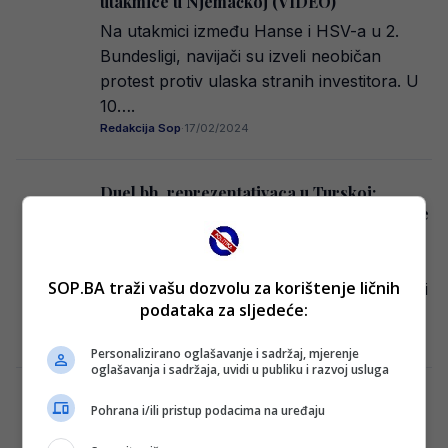
utakmice u Njemačkoj (VIDEO)
Na utakmici između Hanse i HSV-a u 2.
Bundesligi, navijači su izveli neobičan
protest protiv ulaska stranih investitora. U
10….
Redakcija Sop
·
17/02/2024
Duel bh. reprezentativaca u Turskoj:
Rizespor protiv Fenera, jedan Zmaj počinje
s klupe
Fudbaleri Rizespora ugostit će Fenerbahce
SOP.BA traži vašu dozvolu za korištenje ličnih
u okviru 26. kola turske Super lige. Poznati
podataka za sljedeće:
su i početni sastavi, a dok u…
Redakcija Sop
·
17/02/2024
Personalizirano oglašavanje i sadržaj, mjerenje
oglašavanja i sadržaja, uvidi u publiku i razvoj usluga
Pogledajte kako je otpjevana “Grbavica”
Pohrana i/ili pristup podacima na uređaju
pred derbi Želje i Zrinjskog (VIDEO)