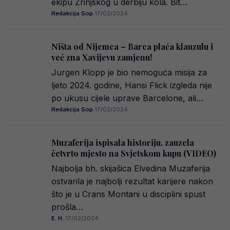
ekipu Zrinjskog u derbiju kola. Bit…
Redakcija Sop
·
17/02/2024
Ništa od Nijemca – Barca plaća klauzulu i
već zna Xavijevu zamjenu!
Jurgen Klopp je bio nemoguća misija za
ljeto 2024. godine, Hansi Flick izgleda nije
po ukusu cijele uprave Barcelone, ali…
Redakcija Sop
·
17/02/2024
Muzaferija ispisala historiju, zauzela
četvrto mjesto na Svjetskom kupu (VIDEO)
Najbolja bh. skijašica Elvedina Muzaferija
ostvarila je najbolji rezultat karijere nakon
što je u Crans Montani u disciplini spust
prošla…
E. H.
·
17/02/2024