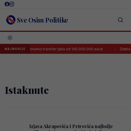
Skip
to
content
Sve Osim Politike
dgovor
Imamo transfer ljeta od 140.000.000 eura!
Zlatko D
NAJNOVIJE
Istaknute
Izjava Akrapovića i Petrovića najbolje