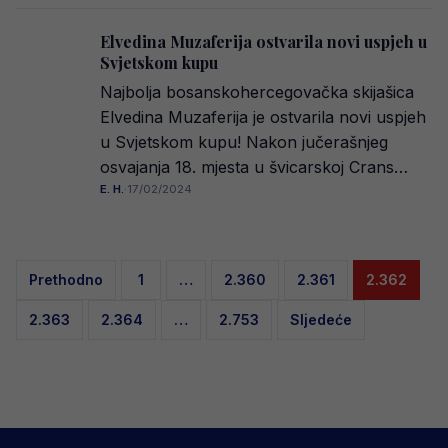
Elvedina Muzaferija ostvarila novi uspjeh u
Svjetskom kupu
Najbolja bosanskohercegovačka skijašica
Elvedina Muzaferija je ostvarila novi uspjeh
u Svjetskom kupu! Nakon jučerašnjeg
osvajanja 18. mjesta u švicarskoj Crans…
E. H.
·
17/02/2024
Posts
Prethodno
1
…
2.360
2.361
2.362
pagination
2.363
2.364
…
2.753
Sljedeće