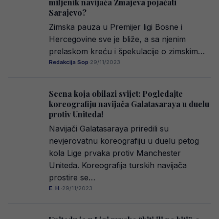
miljenik navijača Zmajeva pojačati
Sarajevo?
Zimska pauza u Premijer ligi Bosne i
Hercegovine sve je bliže, a sa njenim
prelaskom kreću i špekulacije o zimskim…
Redakcija Sop
·
29/11/2023
Scena koja obilazi svijet: Pogledajte
koreografiju navijača Galatasaraya u duelu
protiv Uniteda!
Navijači Galatasaraya priredili su
nevjerovatnu koreografiju u duelu petog
kola Lige prvaka protiv Manchester
Uniteda. Koreografija turskih navijača
prostire se…
E. H.
·
29/11/2023