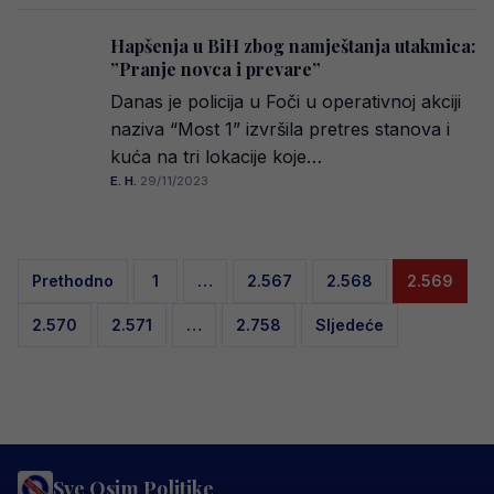
Hapšenja u BiH zbog namještanja utakmica:
”Pranje novca i prevare”
Danas je policija u Foči u operativnoj akciji
naziva “Most 1” izvršila pretres stanova i
kuća na tri lokacije koje…
E. H.
·
29/11/2023
Posts
Prethodno
1
…
2.567
2.568
2.569
pagination
2.570
2.571
…
2.758
Sljedeće
Sve Osim Politike