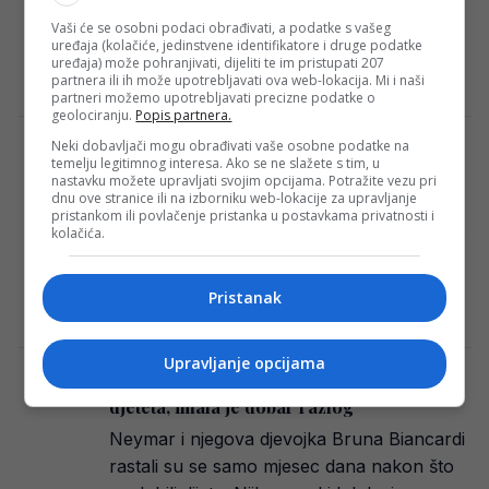
Akademije FK Sarajevo. Funkciju direktora
Vaši će se osobni podaci obrađivati, a podatke s vašeg
će od decembra 2023. godine obnašati
uređaja (kolačiće, jedinstvene identifikatore i druge podatke
Srđan Karić. Srđan…
uređaja) može pohranjivati, dijeliti te im pristupati 207
partnera ili ih može upotrebljavati ova web-lokacija. Mi i naši
E. H.
·
29/11/2023
partneri možemo upotrebljavati precizne podatke o
geolociranju.
Popis partnera.
Neki dobavljači mogu obrađivati vaše osobne podatke na
Stigao u Sarajevo, pa nije ispunio
temelju legitimnog interesa. Ako se ne slažete s tim, u
očekivanja: Ovo je novi klub Viverosa!
nastavku možete upravljati svojim opcijama. Potražite vezu pri
dnu ove stranice ili na izborniku web-lokacije za upravljanje
Prvotimac FK Sarajevo Kevin Viveros
pristankom ili povlačenje pristanka u postavkama privatnosti i
kolačića.
trebao bi uskoro i zvanično imati novi klub.
Carlos Mario Zuluaga, predsjednik
kolumbijskog kluba La…
Pristanak
Redakcija Sop
·
29/11/2023
Upravljanje opcijama
Neymara ostavila djevojka nakon rođenja
djeteta, imala je dobar razlog
Neymar i njegova djevojka Bruna Biancardi
rastali su se samo mjesec dana nakon što