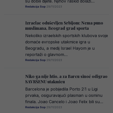
su dobili dijete. Njihov raskid dolazi…
Redakcija Sop
·
29/11/2023
Izraelac oduševljen Srbijom: Nema puno
muslimana, Beograd grad sporta
Nekoliko izraelskih sportskih klubova svoje
domaće evropske utakmice igra u
Beogradu, a medij Israel Hayom je u
reportaži o glavnom…
Redakcija Sop
·
29/11/2023
Niko ga nije htio, a za Barcu sinoć odigrao
SAVRŠENU utakmicu
Barcelona je pobijedila Porto 2:1 u Ligi
prvaka, osiguravajući plasman u osminu
finala. Joao Cancelo i Joao Felix bili su…
Redakcija Sop
·
29/11/2023