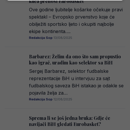
kuća prenosi Eurobasket
Ove godine ljubitelje košarke očekuje pravi
spektakl – Evropsko prvenstvo koje će
obilježiti sportsko ljeto i okupiti najbolje
ekipe kontinenta….
Redakcija Sop
·
13/08/2025
Barbarez: Želim da ono što sam propustio
kao igrač, uradim kao selektor sa BiH
Sergej Barbarez, selektor fudbalske
reprezentacije BiH u intervjuu za sajt
fudbalskog saveza BiH istakao je odakle se
pojavila želja za…
Redakcija Sop
·
12/08/2025
Sprema li se još jedna bruka: Gdje će
navijači BiH gledati Eurobasket?