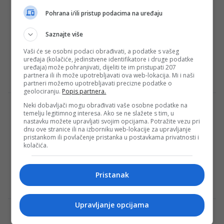
uvijek bez kluba
Pohrana i/ili pristup podacima na uređaju
Fudbalska reprezentacija Bosne i
Hercegovine početkom septembra
Saznajte više
nastavlja borbu za plasman na Svjetsko
Vaši će se osobni podaci obrađivati, a podatke s vašeg
prvenstvo, a u kvalifikacije ulazi s
uređaja (kolačiće, jedinstvene identifikatore i druge podatke
maksimalnim…
uređaja) može pohranjivati, dijeliti te im pristupati 207
partnera ili ih može upotrebljavati ova web-lokacija. Mi i naši
Redakcija Sop
·
13/08/2025
partneri možemo upotrebljavati precizne podatke o
geolociranju.
Popis partnera.
Neki dobavljači mogu obrađivati vaše osobne podatke na
Objavljeno ko će prenositi Eurobasket u
temelju legitimnog interesa. Ako se ne slažete s tim, u
Bosni i Hercegovini
nastavku možete upravljati svojim opcijama. Potražite vezu pri
dnu ove stranice ili na izborniku web-lokacije za upravljanje
Ove godine ljubitelje košarke očekuje pravi
pristankom ili povlačenje pristanka u postavkama privatnosti i
kolačića.
spektakl – Evropsko prvenstvo koje će
obilježiti sportsko ljeto i okupiti najbolje
ekipe kontinenta….
Pristanak
Redakcija Sop
·
13/08/2025
Upravljanje opcijama
Spektakl uskoro počinje: Poznato koja TV