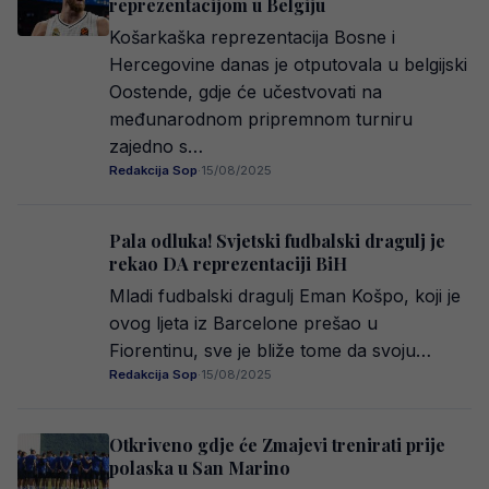
reprezentacijom u Belgiju
Košarkaška reprezentacija Bosne i
Hercegovine danas je otputovala u belgijski
Oostende, gdje će učestvovati na
međunarodnom pripremnom turniru
zajedno s…
Redakcija Sop
·
15/08/2025
Pala odluka! Svjetski fudbalski dragulj je
rekao DA reprezentaciji BiH
Mladi fudbalski dragulj Eman Košpo, koji je
ovog ljeta iz Barcelone prešao u
Fiorentinu, sve je bliže tome da svoju…
Redakcija Sop
·
15/08/2025
Otkriveno gdje će Zmajevi trenirati prije
polaska u San Marino