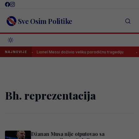
Skip
to
content
Sve Osim Politike
removića
Lionel Messi doživio veliku porodičnu tragediju
S
NAJNOVIJE
Bh. reprezentacija
Džanan Musa nije otputovao sa