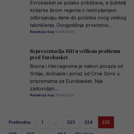
Evrobasket se polako približava, a ljubitelji
košarke širom regiona s nestrpljenjem
odbrojavaju dane do početka ovog velikog
takmičenja. Ovogodišnje prvenstvo…
Redakcija Sop
·
12/08/2025
Reprezentacija BiH u velikom problemu
pred Eurobasket
Bosna i Hercegovina je nakon poraza od
Srbije, doživjela i poraz od Crne Gore u
pripremama za Eurobasket. Nije
zadovoljan…
Redakcija Sop
·
11/08/2025
Posts
Prethodno
1
…
223
224
225
pagination