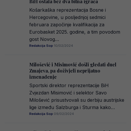
BiH ostala bez dva bitna igrača
Košarkaška reprezentacija Bosne i
Hercegovine, u posljednjoj sedmici
februara započinje kvalifikacija za
Eurobasket 2025. godine, a tim povodom
gost Novog…
Redakcija Sop
·
10/02/2024
Milošević i Misimović došli gledati duel
Zmajeva, pa doživjeli neprijatno
iznenađenje
Sportski direktor reprezentacije BiH
Zvjezdan Misimović i selektor Savo
Milošević prisustvovali su derbiju austrijske
lige između Salzburga i Sturma kako…
Redakcija Sop
·
09/02/2024