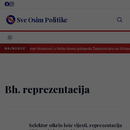
Skip
to
content
Sve Osim Politike
tak nove sezone! Husković u finišu donio pobjedu Željezničaru na Grbavici
NAJNOVIJE
Bh. reprezentacija
Selektor otkrio loše vijesti, reprezentacija