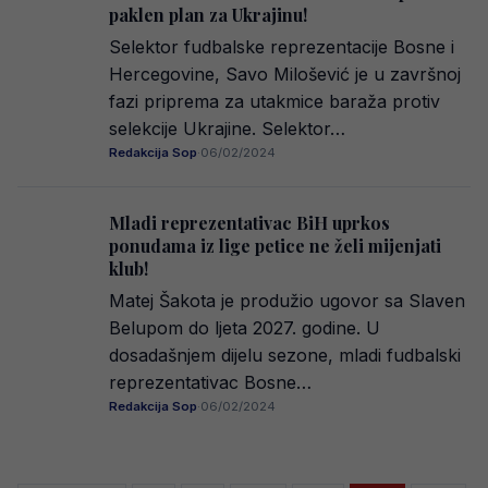
paklen plan za Ukrajinu!
Selektor fudbalske reprezentacije Bosne i
Hercegovine, Savo Milošević je u završnoj
fazi priprema za utakmice baraža protiv
selekcije Ukrajine. Selektor…
Redakcija Sop
·
06/02/2024
Mladi reprezentativac BiH uprkos
ponudama iz lige petice ne želi mijenjati
klub!
Matej Šakota je produžio ugovor sa Slaven
Belupom do ljeta 2027. godine. U
dosadašnjem dijelu sezone, mladi fudbalski
reprezentativac Bosne…
Redakcija Sop
·
06/02/2024