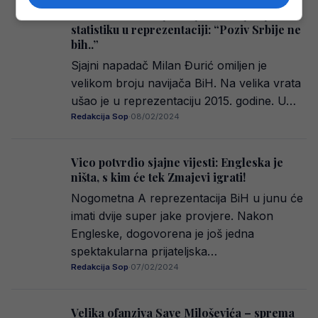
Rano otišao… Zvijer koja ima najbolju
statistiku u reprezentaciji: “Poziv Srbije ne
bih..”
Sjajni napadač Milan Đurić omiljen je
velikom broju navijača BiH. Na velika vrata
ušao je u reprezentaciju 2015. godine. U…
Redakcija Sop
·
08/02/2024
Vico potvrdio sjajne vijesti: Engleska je
ništa, s kim će tek Zmajevi igrati!
Nogometna A reprezentacija BiH u junu će
imati dvije super jake provjere. Nakon
Engleske, dogovorena je još jedna
spektakularna prijateljska…
Redakcija Sop
·
07/02/2024
Velika ofanziva Save Miloševića – sprema