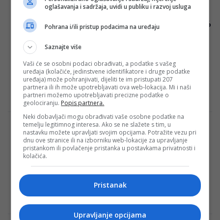
oglašavanja i sadržaja, uvidi u publiku i razvoj usluga
Reprezentacija BiH saznala protivnika –
realno jedinstvena šansa za ulazak među 16
Pohrana i/ili pristup podacima na uređaju
najboljih!
Saznajte više
Teniska reprezentacija Bosne i
Hercegovine saznala je da će se u
Vaši će se osobni podaci obrađivati, a podatke s vašeg
uređaja (kolačiće, jedinstvene identifikatore i druge podatke
narednom meču u Svjetskoj grupi 1 Davis
uređaja) može pohranjivati, dijeliti te im pristupati 207
kupa suočiti…
partnera ili ih može upotrebljavati ova web-lokacija. Mi i naši
partneri možemo upotrebljavati precizne podatke o
Redakcija Sop
·
08/02/2024
geolociranju.
Popis partnera.
Neki dobavljači mogu obrađivati vaše osobne podatke na
temelju legitimnog interesa. Ako se ne slažete s tim, u
Srdačan susret bivšeg selektora BiH sa
nastavku možete upravljati svojim opcijama. Potražite vezu pri
Mijatovićem, Stojkovićem i Stojanovićem
dnu ove stranice ili na izborniku web-lokacije za upravljanje
(VIDEO)
pristankom ili povlačenje pristanka u postavkama privatnosti i
kolačića.
Robert Prosinečki, novi selektor Crne
Gore, danas će biti prisutan na žrijebu za
Pristanak
Ligu nacija u Parizu, gdje je imao…
Redakcija Sop
·
08/02/2024
Upravljanje opcijama