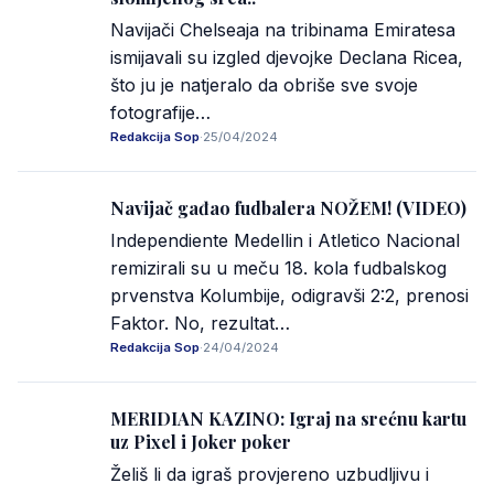
Navijači Chelseaja na tribinama Emiratesa
ismijavali su izgled djevojke Declana Ricea,
što ju je natjeralo da obriše sve svoje
fotografije…
Redakcija Sop
·
25/04/2024
Navijač gađao fudbalera NOŽEM! (VIDEO)
Independiente Medellin i Atletico Nacional
remizirali su u meču 18. kola fudbalskog
prvenstva Kolumbije, odigravši 2:2, prenosi
Faktor. No, rezultat…
Redakcija Sop
·
24/04/2024
MERIDIAN KAZINO: Igraj na srećnu kartu
uz Pixel i Joker poker
Želiš li da igraš provjereno uzbudljivu i