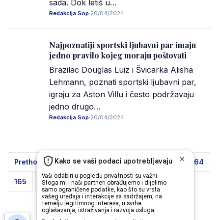
sada. Dok letiš u…
Redakcija Sop
·
20/04/2024
Najpoznatiji sportski ljubavni par imaju
jedno pravilo kojeg moraju poštovati
Brazilac Douglas Luiz i Švicarka Alisha
Lehmann, poznati sportski ljubavni par,
igraju za Aston Villu i često podržavaju
jedno drugo…
Redakcija Sop
·
20/04/2024
Posts
Prethodno
1
…
161
162
163
164
pagination
165
…
218
Sljedeće