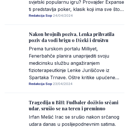
svjetski popularnu igru? Provajder Expanse
ti predstavlja poker, klasik koji ima sve što…
Redakcija Sop
·
24/04/2024
Nakon brojnih poziva, Lenka prihvatila
poziv da vodi brigu o Džeki i društvu
Prema turskom portalu Milliyet,
Fenerbahče planira unaprijediti svoju
medicinsku službu angažiranjem
fizioterapeutkinje Lenke Jurišičove iz
Spartaka Trnave. Oštre kritike upućene…
Redakcija Sop
·
23/04/2024
Tragedija u BiH: Fudbaler doživio srčani
udar, srušio se na teren i preminuo
Irfan Mešić Irac se srušio nakon srčanog
udara danas u poslijepodnevnim satima.