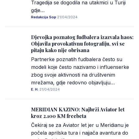
Tragedija se dogodila na utakmici u Turiji
gdje…
Redakcija Sop
·
21/04/2024
Djevojka poznatog fudbalera izazvala haos:
Objavila provokativnu fotografiju, svi se
pitaju kako nije obrisana
Partnerke poznatih fudbalera često su
modeli koje često nazivamo i influenserke
zbog svoje aktivnosti na društvenim
mrežama, gdje redovno objavljuju…
E. H.
·
21/04/2024
MERIDIAN KAZINO: Najbrži Aviator let
kroz 2.100 KM freebeta
Čekiraj se za Aviator let jer u Meridianu je
počela aprilska tura i najjača avantura do