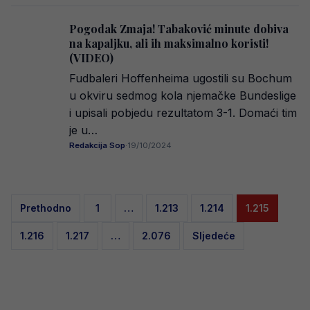
Pogodak Zmaja! Tabaković minute dobiva
na kapaljku, ali ih maksimalno koristi!
(VIDEO)
Fudbaleri Hoffenheima ugostili su Bochum
u okviru sedmog kola njemačke Bundeslige
i upisali pobjedu rezultatom 3-1. Domaći tim
je u…
Redakcija Sop
·
19/10/2024
Posts
Prethodno
1
…
1.213
1.214
1.215
pagination
1.216
1.217
…
2.076
Sljedeće