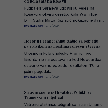
od pola sata na Koševu
Fudbaleri Sarajeva ugostili su Velež na
Koševu u okviru desetog kola Wwin lige
BiH. Sudija Mirza Kazlagić pokazao je dva…
Redakcija Sop
·
19/10/2024
Horor u Premiershipu: Zabio za pobjedu,
pa s kisikom na nosilima iznesen s terena
U osmom kolu engleske Premier lige,
Brighton je na gostovanju kod Newcastlea
ostvario važnu pobjedu rezultatom 1:0, a
jedini pogodak…
Redakcija Sop
·
19/10/2024
Strašne scene iz Hrvatske: Potukli se
Tramezzani i Bjelica!
Vatrenu utakmicu odigrali su Istra i Dinamo