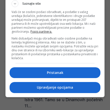
Redakcija Sop
·
19/10/2024
Saznajte više
Vaši će se osobni podaci obrađivati, a podatke s vašeg
uređaja (kolačiće, jedinstvene identifikatore i druge podatke
Modrić večeras “ruši” Ferenca Puškaša i
uređaja) može pohranjivati, dijeliti te im pristupati 207
piše nove stranice historije Reala
partnera ili ih može upotrebljavati ova web-lokacija. Mi i naši
partneri možemo upotrebljavati precizne podatke o
Luka Modrić večeras bi mogao ispisati
geolociranju.
Popis partnera.
novu stranicu historije Real Madrida,
Neki dobavljači mogu obrađivati vaše osobne podatke na
postavši najstariji igrač koji je nastupio za
temelju legitimnog interesa. Ako se ne slažete s tim, u
nastavku možete upravljati svojim opcijama. Potražite vezu pri
ovaj prestižni…
dnu ove stranice ili na izborniku web-lokacije za upravljanje
pristankom ili povlačenje pristanka u postavkama privatnosti i
Redakcija Sop
·
19/10/2024
kolačića.
Bjelica poludio na skupo pojačanje
Pristanak
Dinama, ekspresno ga je poslao na klupu
uoči utakmice
Dinamo drugi krug SuperSport HNL-a
Upravljanje opcijama
otvara na Aldo Drosini gdje ga dočekuje
Istra 1961. Tamo se u Dinamovih početnih
11…