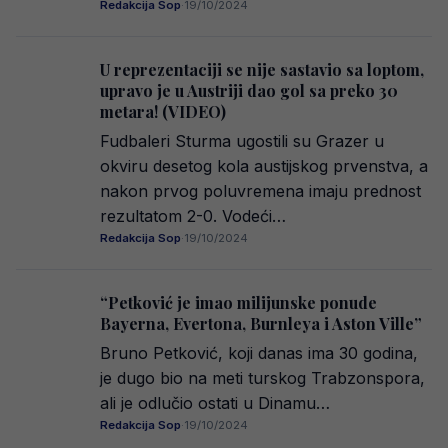
Redakcija Sop
·
19/10/2024
U reprezentaciji se nije sastavio sa loptom,
upravo je u Austriji dao gol sa preko 30
metara! (VIDEO)
Fudbaleri Sturma ugostili su Grazer u
okviru desetog kola austijskog prvenstva, a
nakon prvog poluvremena imaju prednost
rezultatom 2-0. Vodeći…
Redakcija Sop
·
19/10/2024
“Petković je imao milijunske ponude
Bayerna, Evertona, Burnleya i Aston Ville”
Bruno Petković, koji danas ima 30 godina,
je dugo bio na meti turskog Trabzonspora,
ali je odlučio ostati u Dinamu…
Redakcija Sop
·
19/10/2024