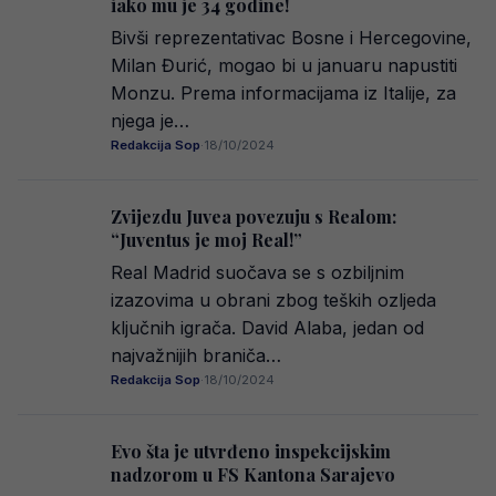
iako mu je 34 godine!
Bivši reprezentativac Bosne i Hercegovine,
Milan Đurić, mogao bi u januaru napustiti
Monzu. Prema informacijama iz Italije, za
njega je…
Redakcija Sop
·
18/10/2024
Zvijezdu Juvea povezuju s Realom:
“Juventus je moj Real!”
Real Madrid suočava se s ozbiljnim
izazovima u obrani zbog teških ozljeda
ključnih igrača. David Alaba, jedan od
najvažnijih braniča…
Redakcija Sop
·
18/10/2024
Evo šta je utvrđeno inspekcijskim
nadzorom u FS Kantona Sarajevo