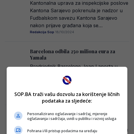
Kantonalna uprava za inspekcijske poslove
Kantona Sarajevo pokrenula je nadzor u
Fudbalskom savezu Kantona Sarajevo
nakon prijave građana koja se…
Redakcija Sop
·
18/10/2024
Barcelona odbila 250 miliona eura za
Yamala
Predsjednik Barcelone Joan Laporta u
opširnom intervjuu za Barca One kanal
pojasnio je aktuelnu finansijsku situaciju u
klubu i naveo…
SOP.BA traži vašu dozvolu za korištenje ličnih
Redakcija Sop
·
18/10/2024
podataka za sljedeće:
Personalizirano oglašavanje i sadržaj, mjerenje
Danas se hercegovačkim derbijem otvara
oglašavanja i sadržaja, uvidi u publiku i razvoj usluga
10. kolo Wwin lige BiH
Današnjim hercegovačkim derbijem između
Pohrana i/ili pristup podacima na uređaju