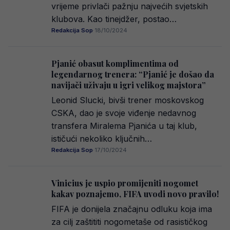
vrijeme privlači pažnju najvećih svjetskih
klubova. Kao tinejdžer, postao…
Redakcija Sop
·
18/10/2024
Pjanić obasut komplimentima od
legendarnog trenera: “Pjanić je došao da
navijači uživaju u igri velikog majstora”
Leonid Slucki, bivši trener moskovskog
CSKA, dao je svoje viđenje nedavnog
transfera Miralema Pjanića u taj klub,
ističući nekoliko ključnih…
Redakcija Sop
·
17/10/2024
Vinicius je uspio promijeniti nogomet
kakav poznajemo, FIFA uvodi novo pravilo!
FIFA je donijela značajnu odluku koja ima
za cilj zaštititi nogometaše od rasističkog