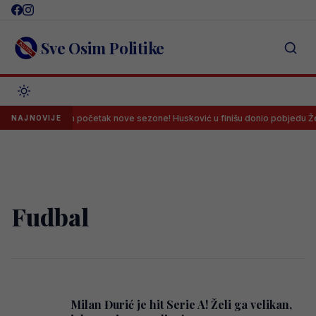
Skip
to
content
Sve Osim Politike
Dramatičan početak nove sezone! Husković u finišu donio pobjedu Želje
NAJNOVIJE
Fudbal
Milan Đurić je hit Serie A! Želi ga velikan,