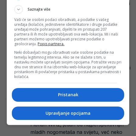
Posušja i Širokog Brijega na stadionu Mokri
Saznajte više
Dolac, u 18 sati, počinje deseto kolo
Premijer lige…
Vaši će se osobni podaci obrađivati, a podatke s vašeg
uređaja (kolačiće, jedinstvene identifikatore i druge podatke
Redakcija Sop
·
18/10/2024
uređaja) može pohranjivati, dijeliti te im pristupati 207
partnera ili ih može upotrebljavati ova web-lokacija. Mi i naši
partneri možemo upotrebljavati precizne podatke o
geolociranju.
Popis partnera.
Donedavno ljubio grb BiH, a sada je heroj
Hrvatske
Neki dobavljači mogu obrađivati vaše osobne podatke na
temelju legitimnog interesa. Ako se ne slažete s tim, u
Petar Sučić, bivši igrač Zrinjskog i
nastavku možete upravljati svojim opcijama. Potražite vezu pri
dnu ove stranice ili na izborniku web-lokacije za upravljanje
nekadašnji član U-21 reprezentacije Bosne i
pristankom ili povlačenje pristanka u postavkama privatnosti i
Hercegovine, ostvario je zapažen nastup
kolačića.
za seniorsku reprezentaciju…
Redakcija Sop
·
18/10/2024
Pristanak
Wirtzu zabranjen transfer u jedan klub:
Upravljanje opcijama
“Tamo ne može”
Florian Wirtz, jedan od najperspektivnijih
mladih nogometaša na svijetu, već neko