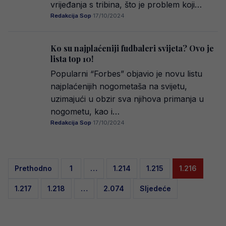
vrijeđanja s tribina, što je problem koji…
Redakcija Sop
·
17/10/2024
Ko su najplaćeniji fudbaleri svijeta? Ovo je
lista top 10!
Popularni “Forbes” objavio je novu listu
najplaćenijih nogometaša na svijetu,
uzimajući u obzir sva njihova primanja u
nogometu, kao i…
Redakcija Sop
·
17/10/2024
Posts
Prethodno
1
…
1.214
1.215
1.216
pagination
1.217
1.218
…
2.074
Sljedeće