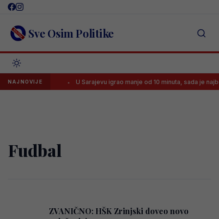
Skip
to
content
Sve Osim Politike
najviše boli..’
U Sarajevu igrao manje od 10 minuta, sada je najbolji 
NAJNOVIJE
Fudbal
ZVANIČNO: HŠK Zrinjski doveo novo