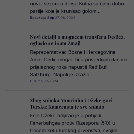
novoj sezoni u dresu Kolna sa četiri dobre
partije koje je krunisao golom…
Redakcija Sop
·
27/08/2024
Novi detalji o mogućem transferu Dedića,
oglasio se i sam Zmaj!
Reprezentativac Bosne i Hercegovine
Amar Dedić mogao bi u posljednjim danima
prijelaznog roka napustiti Red Bull
Salzburg. Napoli je izrazio…
E. H.
·
27/08/2024
Zbog snimka Mourinha i Džeke gori
Turska: Kamerman je sve snimio
Edin Džeko briljirao je u pobjedi
Fenerbahçea protiv Rizespora (5:0) u
trećem kolu turskog prvenstva, svojim