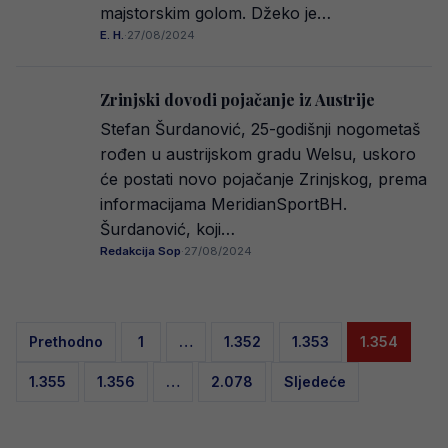
majstorskim golom. Džeko je…
E. H.
·
27/08/2024
Zrinjski dovodi pojačanje iz Austrije
Stefan Šurdanović, 25-godišnji nogometaš
rođen u austrijskom gradu Welsu, uskoro
će postati novo pojačanje Zrinjskog, prema
informacijama MeridianSportBH.
Šurdanović, koji…
Redakcija Sop
·
27/08/2024
Posts
Prethodno
1
…
1.352
1.353
1.354
pagination
1.355
1.356
…
2.078
Sljedeće