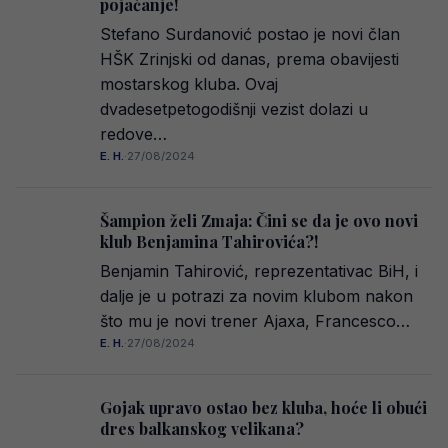
pojačanje!
Stefano Surdanović postao je novi član
HŠK Zrinjski od danas, prema obavijesti
mostarskog kluba. Ovaj
dvadesetpetogodišnji vezist dolazi u
redove…
E. H.
·
27/08/2024
Šampion želi Zmaja: Čini se da je ovo novi
klub Benjamina Tahirovića?!
Benjamin Tahirović, reprezentativac BiH, i
dalje je u potrazi za novim klubom nakon
što mu je novi trener Ajaxa, Francesco…
E. H.
·
27/08/2024
Gojak upravo ostao bez kluba, hoće li obući
dres balkanskog velikana?