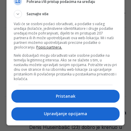
Pohrana i/ili pristup podacima na uređaju
pomoćnika Marija Stanića i sportskog
direktora Darija Srne, trebali bi u četvrtak…
Saznajte više
E. H.
·
27/08/2024
Vaši će se osobni podaci obrađivati, a podatke s vašeg
uređaja (kolačiće, jedinstvene identifikatore i druge podatke
uređaja) može pohranjivati, dijeliti te im pristupati 207
Chelsea spremio 14 kofera, tu su i zvijezde
partnera ili ih može upotrebljavati ova web-lokacija. Mi i naši
partneri možemo upotrebljavati precizne podatke o
ekipe: “Kupite se i odlazite!”
geolociranju.
Popis partnera.
Nogometni klub Chelsea započeo je
Neki dobavljači mogu obrađivati vaše osobne podatke na
sezonu uvjerljivom pobjedom protiv
temelju legitimnog interesa. Ako se ne slažete s tim, u
nastavku možete upravljati svojim opcijama. Potražite vezu pri
Wolverhamptona rezultatom 6:2, te
dnu ove stranice ili na izborniku web-lokacije za upravljanje
porazom od Manchester Cityja 0:2. Trener
pristankom ili povlačenje pristanka u postavkama privatnosti i
kolačića.
Enzo…
Redakcija Sop
·
27/08/2024
Pristanak
Njemački Kicker o bh. reprezentativcu:
“Dirigent je svoje ekipe, njegov uspon je tih
Upravljanje opcijama
i bez buke”
Denis Huseinbašić (23) dobro je krenuo u