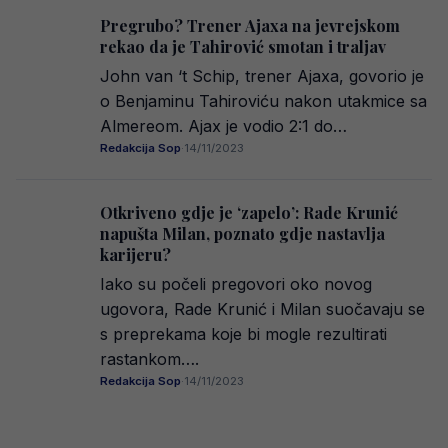
Pregrubo? Trener Ajaxa na jevrejskom
rekao da je Tahirović smotan i traljav
John van ‘t Schip, trener Ajaxa, govorio je
o Benjaminu Tahiroviću nakon utakmice sa
Almereom. Ajax je vodio 2:1 do…
Redakcija Sop
·
14/11/2023
Otkriveno gdje je ‘zapelo’: Rade Krunić
napušta Milan, poznato gdje nastavlja
karijeru?
Iako su počeli pregovori oko novog
ugovora, Rade Krunić i Milan suočavaju se
s preprekama koje bi mogle rezultirati
rastankom….
Redakcija Sop
·
14/11/2023