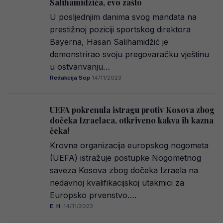
Salihamidžića, evo zašto
U posljednjim danima svog mandata na
prestižnoj poziciji sportskog direktora
Bayerna, Hasan Salihamidžić je
demonstrirao svoju pregovaračku vještinu
u ostvarivanju…
Redakcija Sop
·
14/11/2023
UEFA pokrenula istragu protiv Kosova zbog
dočeka Izraelaca, otkriveno kakva ih kazna
čeka!
Krovna organizacija europskog nogometa
(UEFA) istražuje postupke Nogometnog
saveza Kosova zbog dočeka Izraela na
nedavnoj kvalifikacijskoj utakmici za
Europsko prvenstvo….
E. H.
·
14/11/2023