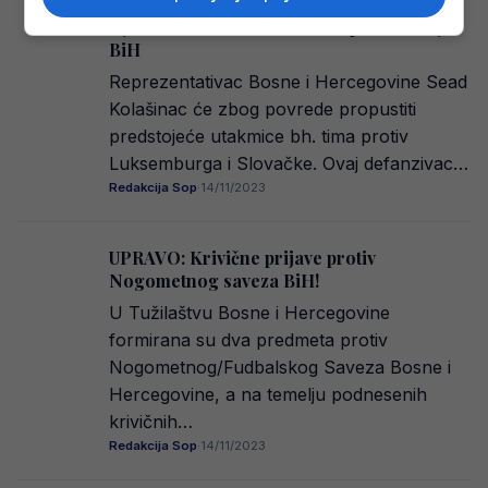
Nadali smo se, ali… stigle izuzetno loše
vijesti za Savu Miloševića i reprezentaciju
BiH
Reprezentativac Bosne i Hercegovine Sead
Kolašinac će zbog povrede propustiti
predstojeće utakmice bh. tima protiv
Luksemburga i Slovačke. Ovaj defanzivac…
Redakcija Sop
·
14/11/2023
UPRAVO: Krivične prijave protiv
Nogometnog saveza BiH!
U Tužilaštvu Bosne i Hercegovine
formirana su dva predmeta protiv
Nogometnog/Fudbalskog Saveza Bosne i
Hercegovine, a na temelju podnesenih
krivičnih…
Redakcija Sop
·
14/11/2023