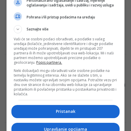
Personalizirano oglašavanje i sadržaj, mjerenje
oglašavanja i sadržaja, uvidi u publiku i razvoj usluga
Real Madrid ima plan za posao stoljeća!
Kylian Mbappé, sjajni francuski nogometni
Pohrana i/ili pristup podacima na uređaju
virtuoz, već je dugi niz mjeseci predmet
Saznajte više
vrućih tračeva i strastvenih želja Real
Madrida. No,…
Vaši će se osobni podaci obrađivati, a podatke s vašeg
uređaja (kolačiće, jedinstvene identifikatore i druge podatke
Redakcija Sop
·
14/11/2023
uređaja) može pohranjivati, dijeliti te im pristupati 207
partnera ili ih može upotrebljavati ova web-lokacija. Mi i naši
partneri možemo upotrebljavati precizne podatke o
geolociranju.
Popis partnera.
Iz Zrinjskog poslali oštru poruku
navijačima Veleža, ali i Nogometnom
Neki dobavljači mogu obrađivati vaše osobne podatke na
temelju legitimnog interesa. Ako se ne slažete s tim, u
savezu BiH: “Mi ovo više trpiti nećemo!”
nastavku možete upravljati svojim opcijama. Potražite vezu pri
HŠK Zrinjski Mostar službeno je reagovao i
dnu ove stranice ili na izborniku web-lokacije za upravljanje
pristankom ili povlačenje pristanka u postavkama privatnosti i
snažno osudio niz događaja kojima su
kolačića.
svjedočili jučer, na utakmici 14. kola
Premijer…
Pristanak
Redakcija Sop
·
14/11/2023
Upravljanje opcijama