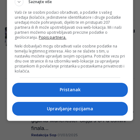
Saznajte više
i Borac Banja Luke. Utakmica se…
Redakcija Sop
·
01/03/2025
Vaši će se osobni podaci obrađivati, a podatke s vašeg
uređaja (kolačiće, jedinstvene identifikatore i druge podatke
uređaja) može pohranjivati, dijeliti te im pristupati 207
partnera ili ih može upotrebljavati ova web-lokacija. Mi i naši
Betis u potpunosti nadigrao Real i nanio mu
partneri možemo upotrebljavati precizne podatke o
bolan poraz!
geolociranju.
Popis partnera.
U okviru 26. kola La Lige, Real Betis je na
Neki dobavljači mogu obrađivati vaše osobne podatke na
temelju legitimnog interesa. Ako se ne slažete s tim, u
svom terenu pobijedio Real Madrid
nastavku možete upravljati svojim opcijama. Potražite vezu pri
dnu ove stranice ili na izborniku web-lokacije za upravljanje
rezultatom 2-1. Real Madrid je…
pristankom ili povlačenje pristanka u postavkama privatnosti i
Redakcija Sop
·
01/03/2025
kolačića.
Muslićevi ratnici vode na Etihadu protiv
Pristanak
Cityja!
Veliko iznenađenje se trenutno događa na
Upravljanje opcijama
Etihadu, gdje niželigaš Plymouth vodi protiv
giganta Manchester Cityja s 0:1 u osmini
finala…
Redakcija Sop
·
01/03/2025