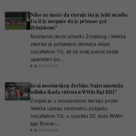
Niko ne može da vjeruje šta je Jelić uradio:
Da li je moguće da je priznao gol
Zrinjskom?
Mostarski derbi između Zrinjskog i Veleža
završio je pobjedom domaće ekipe
rezultatom 1:0, ali će ovaj susret ostati
upamćen po…
E. H.
·
01/03/2025
Kraj mostarskog derbija: Najsramotnija
odluka ikada viđena u WWin ligi BiH?
Zrinjski je u mostarskom derbiju protiv
Veleža upisao minimalnu pobjedu
rezultatom 1:0, u susretu 20. kola WWin
lige Bosne i…
E. H.
·
01/03/2025