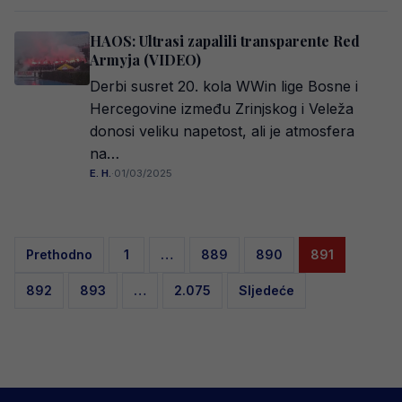
HAOS: Ultrasi zapalili transparente Red
Armyja (VIDEO)
Derbi susret 20. kola WWin lige Bosne i
Hercegovine između Zrinjskog i Veleža
donosi veliku napetost, ali je atmosfera
na…
E. H.
·
01/03/2025
Posts
Prethodno
1
…
889
890
891
pagination
892
893
…
2.075
Sljedeće