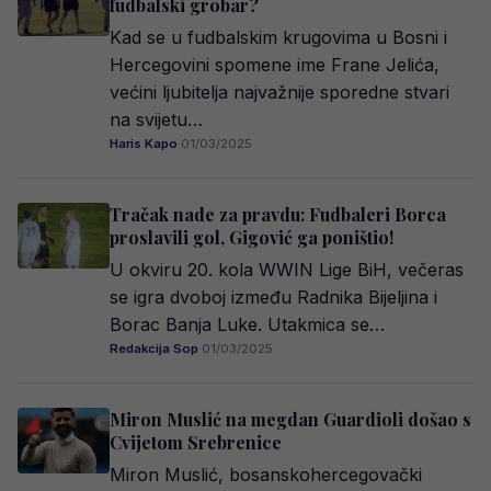
fudbalski grobar?
Kad se u fudbalskim krugovima u Bosni i
Hercegovini spomene ime Frane Jelića,
većini ljubitelja najvažnije sporedne stvari
na svijetu…
Haris Kapo
·
01/03/2025
Tračak nade za pravdu: Fudbaleri Borca
proslavili gol, Gigović ga poništio!
U okviru 20. kola WWIN Lige BiH, večeras
se igra dvoboj između Radnika Bijeljina i
Borac Banja Luke. Utakmica se…
Redakcija Sop
·
01/03/2025
Miron Muslić na megdan Guardioli došao s
Cvijetom Srebrenice
Miron Muslić, bosanskohercegovački