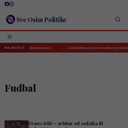
Skip
to
content
Sve Osim Politike
, poznat status Muharemovića
Lionel Messi doživio veliku porodičnu 
NAJNOVIJE
Fudbal
Frano Jelić – arbitar od zadatka ili