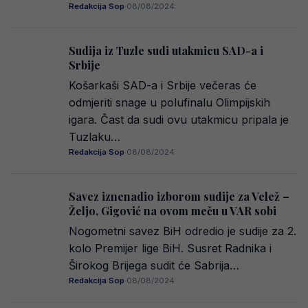
Redakcija Sop
·
08/08/2024
Sudija iz Tuzle sudi utakmicu SAD-a i
Srbije
Košarkaši SAD-a i Srbije večeras će
odmjeriti snage u polufinalu Olimpijskih
igara. Čast da sudi ovu utakmicu pripala je
Tuzlaku…
Redakcija Sop
·
08/08/2024
Savez iznenadio izborom sudije za Velež –
Željo, Gigović na ovom meču u VAR sobi
Nogometni savez BiH odredio je sudije za 2.
kolo Premijer lige BiH. Susret Radnika i
Širokog Brijega sudit će Sabrija…
Redakcija Sop
·
08/08/2024