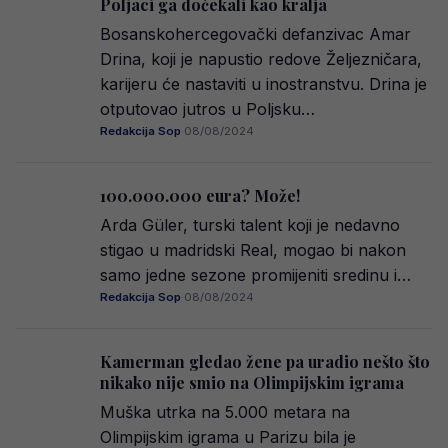
Poljaci ga dočekali kao kralja
Bosanskohercegovački defanzivac Amar
Drina, koji je napustio redove Željezničara,
karijeru će nastaviti u inostranstvu. Drina je
otputovao jutros u Poljsku…
Redakcija Sop
·
08/08/2024
100.000.000 eura? Može!
Arda Güler, turski talent koji je nedavno
stigao u madridski Real, mogao bi nakon
samo jedne sezone promijeniti sredinu i…
Redakcija Sop
·
08/08/2024
Kamerman gledao žene pa uradio nešto što
nikako nije smio na Olimpijskim igrama
Muška utrka na 5.000 metara na
Olimpijskim igrama u Parizu bila je