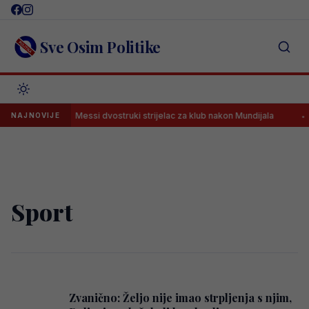
Skip
to
content
Sve Osim Politike
ru damu
Messi dvostruki strijelac za klub nakon Mundijala
M
NAJNOVIJE
Sport
Zvanično: Željo nije imao strpljenja s njim,