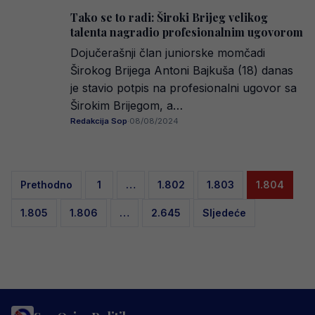
Tako se to radi: Široki Brijeg velikog
talenta nagradio profesionalnim ugovorom
Dojučerašnji član juniorske momčadi
Širokog Brijega Antoni Bajkuša (18) danas
je stavio potpis na profesionalni ugovor sa
Širokim Brijegom, a…
Redakcija Sop
·
08/08/2024
Posts
Prethodno
1
…
1.802
1.803
1.804
pagination
1.805
1.806
…
2.645
Sljedeće