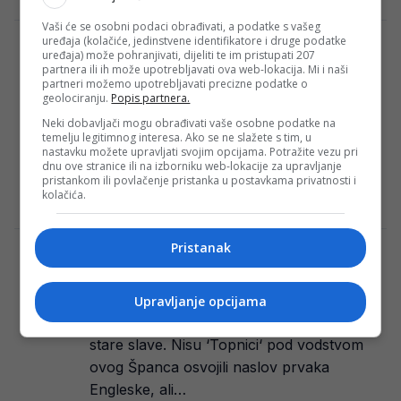
Vaši će se osobni podaci obrađivati, a podatke s vašeg
uređaja (kolačiće, jedinstvene identifikatore i druge podatke
Real dobija abnormalnu ponudu: Posrnuli
uređaja) može pohranjivati, dijeliti te im pristupati 207
velikan ne žali istresti rekordan iznos za
partnera ili ih može upotrebljavati ova web-lokacija. Mi i naši
partneri možemo upotrebljavati precizne podatke o
tursko čudo od djeteta
geolociranju.
Popis partnera.
Turski reprezentativac Arda Guler možda
Neki dobavljači mogu obrađivati vaše osobne podatke na
bi mogao napustiti Real Madrid do kraja
temelju legitimnog interesa. Ako se ne slažete s tim, u
nastavku možete upravljati svojim opcijama. Potražite vezu pri
prijelaznog roka. Kako prenosi Defensa
dnu ove stranice ili na izborniku web-lokacije za upravljanje
Central, Manchester United…
pristankom ili povlačenje pristanka u postavkama privatnosti i
kolačića.
Redakcija Sop
·
08/08/2024
Pristanak
Bizarno: Svi pričaju šta je Arteta priredio
igračima Arsenala, a jedna stvar se krije u
pozadini
Upravljanje opcijama
Mikel Arteta je vratio Arsenal na staze
stare slave. Nisu ‘Topnici‘ pod vodstvom
ovog Španca osvojili naslov prvaka
Engleske, ali…