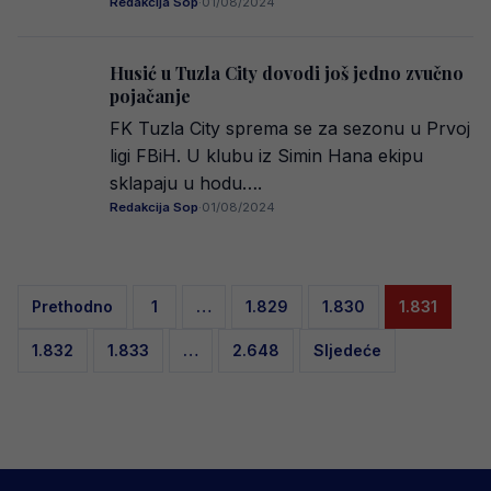
Redakcija Sop
·
01/08/2024
Husić u Tuzla City dovodi još jedno zvučno
pojačanje
FK Tuzla City sprema se za sezonu u Prvoj
ligi FBiH. U klubu iz Simin Hana ekipu
sklapaju u hodu….
Redakcija Sop
·
01/08/2024
Posts
Prethodno
1
…
1.829
1.830
1.831
pagination
1.832
1.833
…
2.648
Sljedeće