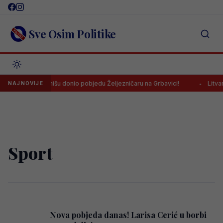
Skip
to
content
Sve Osim Politike
Husković u finišu donio pobjedu Željezničaru na Grbavici!
Litvanc
NAJNOVIJE
Sport
Nova pobjeda danas! Larisa Cerić u borbi