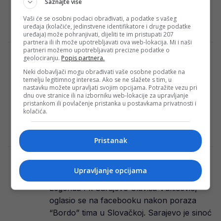
Saznajte više
danas u Ljubljani rezultatom 1:3 slavio
protiv…
Vaši će se osobni podaci obrađivati, a podatke s vašeg
uređaja (kolačiće, jedinstvene identifikatore i druge podatke
Redakcija Sop
·
01/08/2024
uređaja) može pohranjivati, dijeliti te im pristupati 207
partnera ili ih može upotrebljavati ova web-lokacija. Mi i naši
partneri možemo upotrebljavati precizne podatke o
Mesud Pezer i Larisa Cerić sutra
geolociranju.
Popis partnera.
predstavljaju BiH na Olimpijskim igrama
Neki dobavljači mogu obrađivati vaše osobne podatke na
temelju legitimnog interesa. Ako se ne slažete s tim, u
Sutra na sportska borilišta u Parizu izlaze
nastavku možete upravljati svojim opcijama. Potražite vezu pri
bosanskohercegovački olimpijci Larisa
dnu ove stranice ili na izborniku web-lokacije za upravljanje
pristankom ili povlačenje pristanka u postavkama privatnosti i
Cerić i Mesud Pezer. Džudo kategorija +78
kolačića.
kg počinje od…
Redakcija Sop
·
01/08/2024
Pristanak
Legenda Sarajeva tvrdi: Trebamo biti
Upravljanje opcijama
prvaci ove sezone
Legenda Fk Sarajevo Slaviša Vukičević,
oglasio se na facebooku nakon poraza
“Bordo” tima u Slovačkoj. Sarajevo je sinoć