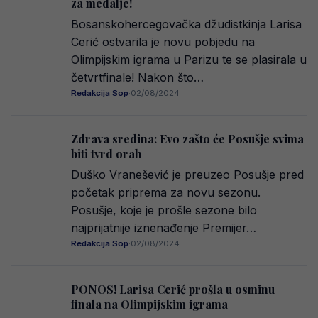
za medalje!
Bosanskohercegovačka džudistkinja Larisa
Cerić ostvarila je novu pobjedu na
Olimpijskim igrama u Parizu te se plasirala u
četvrtfinale! Nakon što…
Redakcija Sop
·
02/08/2024
Zdrava sredina: Evo zašto će Posušje svima
biti tvrd orah
Duško Vranešević je preuzeo Posušje pred
početak priprema za novu sezonu.
Posušje, koje je prošle sezone bilo
najprijatnije iznenađenje Premijer…
Redakcija Sop
·
02/08/2024
PONOS! Larisa Cerić prošla u osminu
finala na Olimpijskim igrama