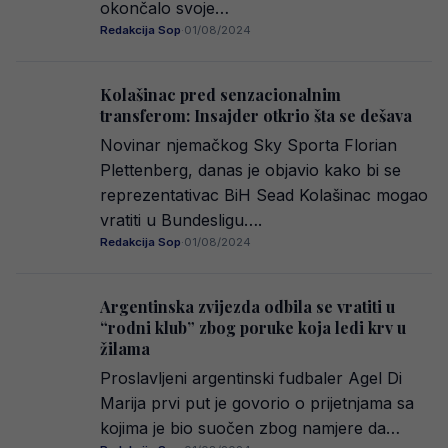
okončalo svoje…
Redakcija Sop
·
01/08/2024
Kolašinac pred senzacionalnim
transferom: Insajder otkrio šta se dešava
Novinar njemačkog Sky Sporta Florian
Plettenberg, danas je objavio kako bi se
reprezentativac BiH Sead Kolašinac mogao
vratiti u Bundesligu….
Redakcija Sop
·
01/08/2024
Argentinska zvijezda odbila se vratiti u
“rodni klub” zbog poruke koja ledi krv u
žilama
Proslavljeni argentinski fudbaler Agel Di
Marija prvi put je govorio o prijetnjama sa
kojima je bio suočen zbog namjere da…