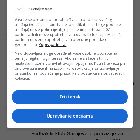
predložio je osnivanje natjecanja pod
Saznajte više
nazivom Svjetsko prvenstvo 2. Ovo bi bilo
drugo rangirano natjecanje…
Vaši će se osobni podaci obrađivati, a podatke s vašeg
uređaja (kolačiće, jedinstvene identifikatore i druge podatke
Redakcija Sop
·
09/06/2024
uređaja) može pohranjivati, dijeliti te im pristupati 207
partnera ili ih može upotrebljavati ova web-lokacija. Mi i naši
partneri možemo upotrebljavati precizne podatke o
Sjećate se reprezentativca koji je igrao s
geolociranju.
Popis partnera.
Hibićem, Barbarezom, Bolićem; izgubio
Neki dobavljači mogu obrađivati vaše osobne podatke na
novčanik pun eura, pa doživio šok…
temelju legitimnog interesa. Ako se ne slažete s tim, u
nastavku možete upravljati svojim opcijama. Potražite vezu pri
Mirsad Hibić i Muhamed Konjić godinama
dnu ove stranice ili na izborniku web-lokacije za upravljanje
pristankom ili povlačenje pristanka u postavkama privatnosti i
su bili standardni stoperski par u
kolačića.
bh.reprezentaciji. Bila je to jedna od najjačih
“half…
Pristanak
Redakcija Sop
·
09/06/2024
Upravljanje opcijama
Je li Sarajevo ovime ponizilo Musemića?
Husref na ovo neće pristati…
Fudbalski klub Sarajevo u potrazi je za