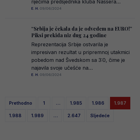
riječima predsjednika kluba Nassera…
E. H.
·
09/06/2024
“Srbija je čekala da je odvedem na EURO!”
Piksi prekida niz dug 24 godine
Reprezentacija Srbije ostvarila je
impresivan rezultat u pripremnoj utakmici
pobedom nad Švedskom sa 3:0, čime je
najavila svoje učešće na…
E. H.
·
09/06/2024
Posts
Prethodno
1
…
1.985
1.986
1.987
pagination
1.988
1.989
…
2.647
Sljedeće