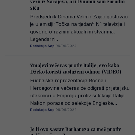
vezu iz Sarajeva, a u Dinamu sam zaradio
siću
Predsjednik Dinama Velimir Zajec gostovao
je u emisiji ‘Točka na tjedan’‘ N1 televizije i
govorio o raznim aktualnim stvarima.
Legendarni…
Redakcija Sop
·
09/06/2024
Zmajevi večeras protiv Italije, evo kako
Džeko koristi zasluženi odmor (VIDEO)
Fudbalska reprezentacija Bosne i
Hercegovine večeras će odigrati prijateljsku
utakmicu u Empoliju protiv selekcije Italije.
Nakon poraza od selekcije Engleske…
Redakcija Sop
·
09/06/2024
Je li ovo sastav Barbareza za meč protiv