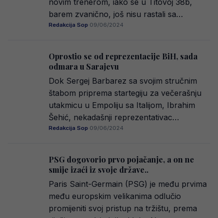
novim trenerom, iako se u Titovoj 38b,
barem zvanično, još nisu rastali sa…
Redakcija Sop
·
09/06/2024
Oprostio se od reprezentacije BiH, sada
odmara u Sarajevu
Dok Sergej Barbarez sa svojim stručnim
štabom priprema startegiju za večerašnju
utakmicu u Empoliju sa Italijom, Ibrahim
Šehić, nekadašnji reprezentativac…
Redakcija Sop
·
09/06/2024
PSG dogovorio prvo pojačanje, a on ne
smije izaći iz svoje države..
Paris Saint-Germain (PSG) je među prvima
među europskim velikanima odlučio
promijeniti svoj pristup na tržištu, prema