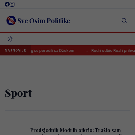
Skip
to
content
Sve Osim Politike
napadača kojeg su poredili sa Džekom
Rodri odbio Real i prihvatio
NAJNOVIJE
Sport
Predsjednik Modrih otkrio: Tražio sam