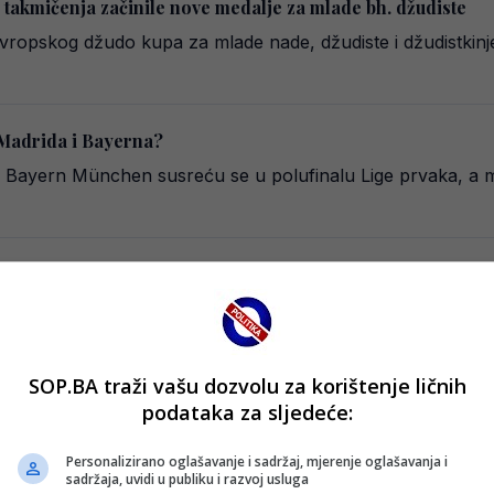
g takmičenja začinile nove medalje za mlade bh. džudiste
ropskog džudo kupa za mlade nade, džudiste i džudistkinj
 Madrida i Bayerna?
Bayern München susreću se u polufinalu Lige prvaka, a mogl
a Liverpoolu najviše treba! (VIDEO)
ostovanju Fulhamu u okviru engleskog Premiershipa. Redsi v
SOP.BA traži vašu dozvolu za korištenje ličnih
podataka za sljedeće:
hu liste strijelaca (VIDEO)
Personalizirano oglašavanje i sadržaj, mjerenje oglašavanja i
ovački napadač koji igra za Herthu, nastavio je svoju imp
sadržaja, uvidi u publiku i razvoj usluga