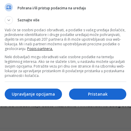
Pohrana i/ili pristup podacima na uređaju
Saznajte više
a svoj neuspjeh u Barceloni: Nije dorastao takvom klubu
Vaši će se osobni podaci obrađivati, a podatke s vašeg uređaja (kolačiće,
entusa i Rome, nedavno je iznio svoja razmišljanja o svojoj 
jedinstvene identifikatore i druge podatke uređaja) može pohranjivati,
dijeliti te im pristupati 207 partnera ili ih može upotrebljavati ova web-
lokacija. Mi i naši partneri možemo upotrebljavati precizne podatke o
geolociranju.
Popis partnera.
Neki dobavljači mogu obrađivati vaše osobne podatke na temelju
arni fudbaler odlazi iz Chelseaja
legitimnog interesa. Ako se ne slažete s tim, u nastavku možete upravljati
svojim opcijama. Potražite vezu pri dnu ove stranice ili na izborniku web-
udbaler, najavio je da će napustiti Chelseaj na kraju ove se
lokacije za upravljanje pristankom ili povlačenje pristanka u postavkama
privatnosti i kolačića.
Upravljanje opcijama
Pristanak
vala haos: Objavila provokativnu fotografiju, svi se pitaju 
sto su modeli koje često nazivamo i influenserke zbog svo