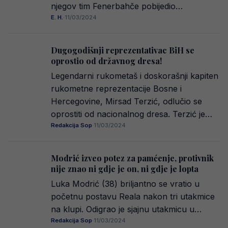
njegov tim Fenerbahče pobijedio…
E. H.
·
11/03/2024
Dugogodišnji reprezentativac BiH se
oprostio od državnog dresa!
Legendarni rukometaš i doskorašnji kapiten
rukometne reprezentacije Bosne i
Hercegovine, Mirsad Terzić, odlučio se
oprostiti od nacionalnog dresa. Terzić je…
Redakcija Sop
·
11/03/2024
Modrić izveo potez za pamćenje, protivnik
nije znao ni gdje je on, ni gdje je lopta
Luka Modrić (38) briljantno se vratio u
početnu postavu Reala nakon tri utakmice
na klupi. Odigrao je sjajnu utakmicu u…
Redakcija Sop
·
11/03/2024