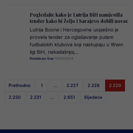
Pogledajte kako je Lutrija BiH namjestila
tender kako bi Željo i Sarajevo dobili novac
Lutrija Bosne i Hercegovine uspješno je
provela tender za oglašavanje putem
fudbalskih klubova koji nastupaju u Wwin
ligi BiH, nekadašnjoj…
Redakcija Sop
·
11/03/2024
Posts
Prethodno
1
…
2.227
2.228
2.229
pagination
2.230
2.231
…
2.651
Sljedeće