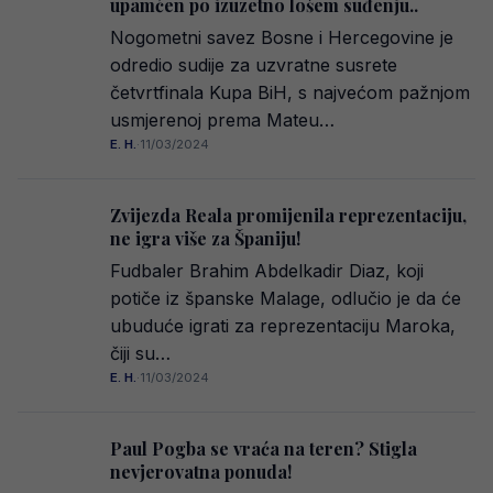
upamćen po izuzetno lošem suđenju..
Nogometni savez Bosne i Hercegovine je
odredio sudije za uzvratne susrete
četvrtfinala Kupa BiH, s najvećom pažnjom
usmjerenoj prema Mateu…
E. H.
·
11/03/2024
Zvijezda Reala promijenila reprezentaciju,
ne igra više za Španiju!
Fudbaler Brahim Abdelkadir Diaz, koji
potiče iz španske Malage, odlučio je da će
ubuduće igrati za reprezentaciju Maroka,
čiji su…
E. H.
·
11/03/2024
Paul Pogba se vraća na teren? Stigla
nevjerovatna ponuda!