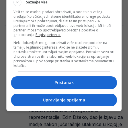
Saznajte više
glavom protivničkog igrača tijekom
utakmice u nogometnoj Serie…
Vaši će se osobni podaci obrađivati, a podatke s vašeg
uređaja (kolačiće, jedinstvene identifikatore i druge podatke
E. H.
·
11/03/2024
uređaja) može pohranjivati, dijeliti te im pristupati 207
partnera ili ih može upotrebljavati ova web-lokacija. Mi i naši
partneri možemo upotrebljavati precizne podatke o
Akrapović nakon sramnog poraza povukao
geolociranju.
Popis partnera.
potez o kojem će se pričati!
Neki dobavljači mogu obrađivati vaše osobne podatke na
temelju legitimnog interesa. Ako se ne slažete s tim, u
Fudbaleri Željezničara doživjeli su svoj 11.
nastavku možete upravljati svojim opcijama. Potražite vezu pri
gostujući poraz u ovoj sezoni kada je
dnu ove stranice ili na izborniku web-lokacije za upravljanje
pristankom ili povlačenje pristanka u postavkama privatnosti i
Zvijezda 09, posljednjeplasirana ekipa lige,
kolačića.
u nedjelju…
E. H.
·
11/03/2024
Pristanak
Džekina izjava uzburkala nogometnu
Upravljanje opcijama
javnost u Turskoj..
Kapiten bosanskohercegovačke
reprezentacije, Edin Džeko, dao je izjavu za
medije nakon jučerašnje utakmice u kojoj je