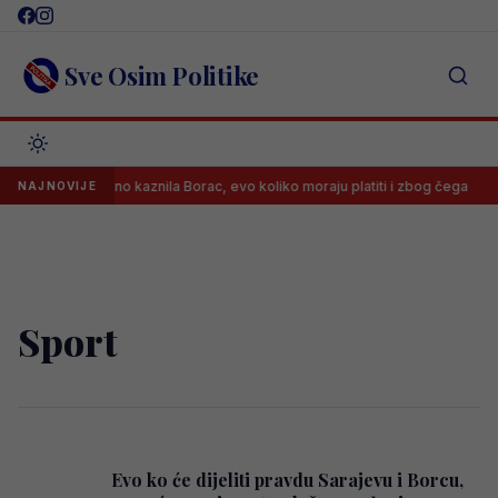
Skip
to
content
Sve Osim Politike
UEFA drastično kaznila Borac, evo koliko moraju platiti i zbog čega
NAJNOVIJE
Sport
Evo ko će dijeliti pravdu Sarajevu i Borcu,