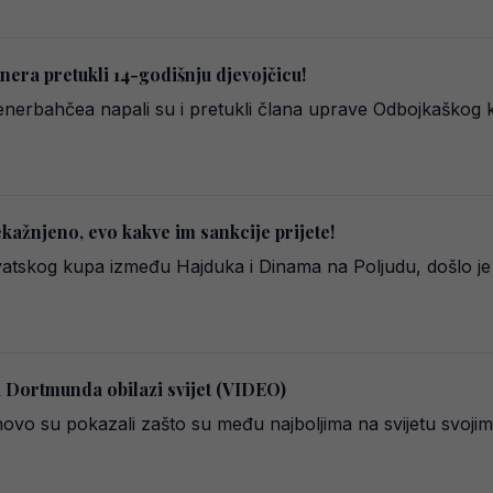
nera pretukli 14-godišnju djevojčicu!
enerbahčea napali su i pretukli člana uprave Odbojkaškog k
kažnjeno, evo kakve im sankcije prijete!
tskog kupa između Hajduka i Dinama na Poljudu, došlo je d
 Dortmunda obilazi svijet (VIDEO)
ovo su pokazali zašto su među najboljima na svijetu svojim