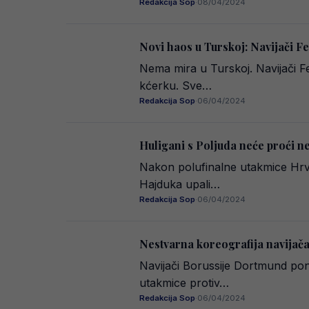
Redakcija Sop
·
08/04/2024
Novi haos u Turskoj: Navijači Fe
Nema mira u Turskoj. Navijači F
kćerku. Sve…
Redakcija Sop
·
06/04/2024
Huligani s Poljuda neće proći ne
Nakon polufinalne utakmice Hrva
Hajduka upali…
Redakcija Sop
·
06/04/2024
Nestvarna koreografija navijača
Navijači Borussije Dortmund pon
utakmice protiv…
Redakcija Sop
·
06/04/2024