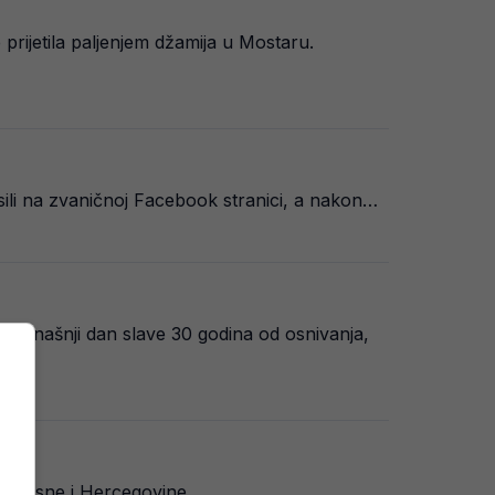
je prijetila paljenjem džamija u Mostaru.
lasili na zvaničnoj Facebook stranici, a nakon…
 na današnji dan slave 30 godina od osnivanja,
ige Bosne i Hercegovine….