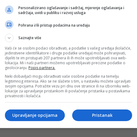
Personalizirano oglašavanje i sadržaj, mjerenje oglašavanja i
sadržaja, uvidi u publiku i razvoj usluga
Pohrana i/ili pristup podacima na uređaju
stvar je bitna da se zna..
ili devet zastava u sukobu s Red Armyjem, ključni simbol njih
Saznajte više
Vaši će se osobni podaci obrađivati, a podatke s vašeg uređaja (kolačiće,
jedinstvene identifikatore i druge podatke uređaja) može pohranjivati,
dijeliti te im pristupati 207 partnera ili ih može upotrebljavati ova web-
lokacija. Mi i naši partneri možemo upotrebljavati precizne podatke o
geolociranju.
Popis partnera.
nje čeka Ultrase, sve zabilježeno kamerom (VIDEO)
Neki dobavljači mogu obrađivati vaše osobne podatke na temelju
ed Army su se večeras pohvalili itekako bogatim navijačkim “p
legitimnog interesa. Ako se ne slažete s tim, u nastavku možete upravljati
svojim opcijama. Potražite vezu pri dnu ove stranice ili na izborniku web-
lokacije za upravljanje pristankom ili povlačenje pristanka u postavkama
privatnosti i kolačića.
rah i trepet nakon večerašnjih nereda
Upravljanje opcijama
Pristanak
ima su prema neslužbenim informacija navijači Veleža “Red 