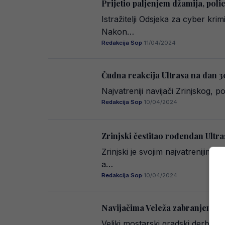
Prijetio paljenjem džamija, poli
Istražitelji Odsjeka za cyber krim
Nakon…
Redakcija Sop
·
11/04/2024
Čudna reakcija Ultrasa na dan 30
Najvatreniji navijači Zrinjskog, 
Redakcija Sop
·
10/04/2024
Zrinjski čestitao rođendan Ultra
Zrinjski je svojim najvatrenijim 
a…
Redakcija Sop
·
10/04/2024
Navijačima Veleža zabranjen dol
Veliki mostarski gradski derbi i