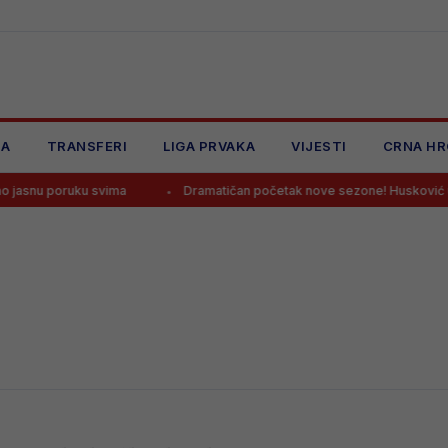
JA
TRANSFERI
LIGA PRVAKA
VIJESTI
CRNA HR
asnu poruku svima
Dramatičan početak nove sezone! Husković u fini