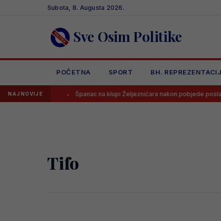
Skip
Subota, 8. Augusta 2026.
to
content
Sve Osim Politike
POČETNA
SPORT
BH. REPREZENTACI
su na A listi
Španac na klupi Željezničara nakon pobjede poslao j
NAJNOVIJE
Tifo