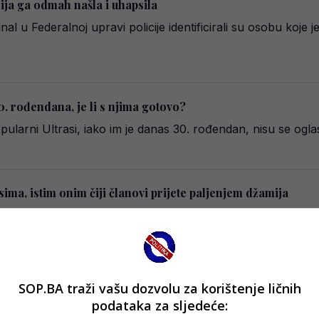
cija ga odmah našla i uhapsila
inal u Federalnoj upravi policije identificirali su osobu koje 
. rođendana, je li s njima gotovo?
popularni Ultrasi, iako im je danas 30. rođendan, nisu se og
sima, istim onim čiji članovi prijete paljenjem džamija
navijačima “Ultrasima” čestitao 30 godina postojanja. Ultrasi
SOP.BA traži vašu dozvolu za korištenje ličnih
azak na derbi protiv Zrinjskog
podataka za sljedeće:
zmeđu Zrinjskog i Veleža igra se u subotu u 26. kolu Wwin l