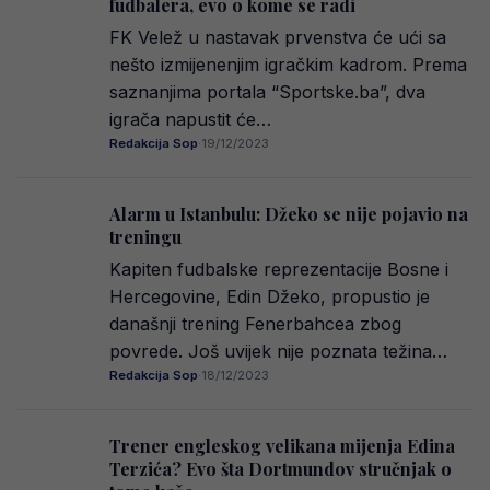
fudbalera, evo o kome se radi
FK Velež u nastavak prvenstva će ući sa
nešto izmijenenjim igračkim kadrom. Prema
saznanjima portala “Sportske.ba”, dva
igrača napustit će…
Redakcija Sop
·
19/12/2023
Alarm u Istanbulu: Džeko se nije pojavio na
treningu
Kapiten fudbalske reprezentacije Bosne i
Hercegovine, Edin Džeko, propustio je
današnji trening Fenerbahcea zbog
povrede. Još uvijek nije poznata težina…
Redakcija Sop
·
18/12/2023
Trener engleskog velikana mijenja Edina
Terzića? Evo šta Dortmundov stručnjak o