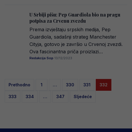
U Srbiji pišu: Pep Guardiola bio na pragu
potpisa za Crvenu zvezdu
Prema izvještaju srpskih medija, Pep
Guardiola, sadašnji strateg Manchester
Cityja, gotovo je završio u Crvenoj zvezdi.
Ova fascinantna priča proizlazi…
Redakcija Sop
·
13/12/2023
Posts
Prethodno
1
…
330
331
332
pagination
333
334
…
347
Sljedeće