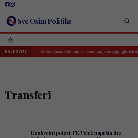
Skip
to
content
Sve Osim Politike
bolje dane
Kerim danas debituje za Juventus, evo gdje gledati uta
NAJNOVIJE
Transferi
Konkretni potezi: FK Velež napušta dva