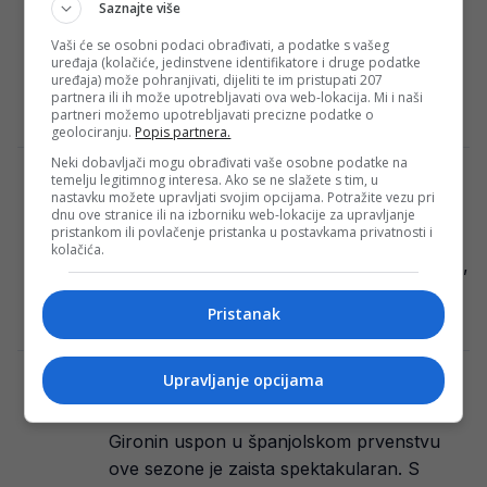
planirajući predstojeću zimsku pauzu i
Saznajte više
nastavak Premijer lige Bosne i
Vaši će se osobni podaci obrađivati, a podatke s vašeg
Hercegovine, izražava snažan interes za
uređaja (kolačiće, jedinstvene identifikatore i druge podatke
uređaja) može pohranjivati, dijeliti te im pristupati 207
angažovanje…
partnera ili ih može upotrebljavati ova web-lokacija. Mi i naši
partneri možemo upotrebljavati precizne podatke o
Redakcija Sop
·
16/12/2023
geolociranju.
Popis partnera.
Neki dobavljači mogu obrađivati vaše osobne podatke na
temelju legitimnog interesa. Ako se ne slažete s tim, u
Kao grom iz vedra neba: Džeko pravi
nastavku možete upravljati svojim opcijama. Potražite vezu pri
senzacionalan transfer već u januaru?!
dnu ove stranice ili na izborniku web-lokacije za upravljanje
pristankom ili povlačenje pristanka u postavkama privatnosti i
Edin Džeko ne samo da briljira u dresu
kolačića.
Fenerbahcea od svog dolaska prošlog ljeta,
već se pretvorio u pravog junaka…
Pristanak
Redakcija Sop
·
15/12/2023
Upravljanje opcijama
Čerupanje Girone počinje, zvijezda
španskog hita želja Manchester Cityja
Gironin uspon u španjolskom prvenstvu
ove sezone je zaista spektakularan. S