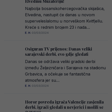
Elvedinu Muzaferiju!
Najbolja bosanskohercegovačka skijašica,
Elvedina, nastupit će danas u novom
superveleslalomu u norveškom Kvitfjellu.
Kreće s rednim brojem 23 i nada…
E. H.
·
03/03/2024
Osiguran TV prijenos: Danas veliki
sarajevski derbi, evo gdje gledati
Danas se održava veliki gradski derbi
između Željezničara i Sarajeva na stadionu
Grbavica, a očekuje se fantastična
atmosfera jer su…
E. H.
·
03/03/2024
Horor povreda igrača Valencije zasjenila
derbi, igrači gledali u nevjerici i molili se