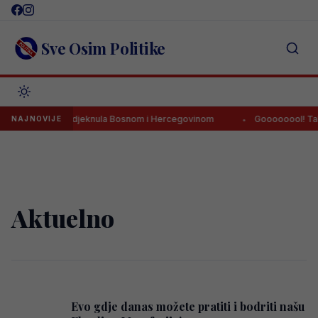
Skip
to
content
Sve Osim Politike
iozna poruka odjeknula Bosnom i Hercegovinom
Goooooool! Tabako
NAJNOVIJE
Aktuelno
Evo gdje danas možete pratiti i bodriti našu