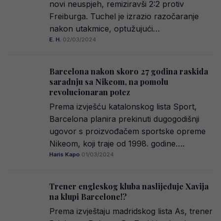
novi neuspjeh, remiziravši 2:2 protiv
Freiburga. Tuchel je izrazio razočaranje
nakon utakmice, optužujući…
E. H.
·
02/03/2024
Barcelona nakon skoro 27 godina raskida
saradnju sa Nikeom, na pomolu
revolucionaran potez
Prema izvješću katalonskog lista Sport,
Barcelona planira prekinuti dugogodišnji
ugovor s proizvođačem sportske opreme
Nikeom, koji traje od 1998. godine….
Haris Kapo
·
01/03/2024
Trener engleskog kluba naslijeđuje Xavija
na klupi Barcelone!?
Prema izvještaju madridskog lista As, trener