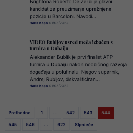
Brightona Roberto De Zerbi je glavni
kandidat za preuzimanje upražnjene
pozicije u Barceloni. Navodi…
Haris Kapo
·
01/03/2024
VIDEO Rubljov usred meča izbačen s
turnira u Dubaiju
Aleksandar Bublik je prvi finalist ATP
turnira u Dubaiju nakon neobičnog razvoja
događaja u polufinalu. Njegov suparnik,
Andrej Rubljov, diskvalificiran…
Haris Kapo
·
01/03/2024
Posts
Prethodno
1
…
542
543
544
pagination
545
546
…
622
Sljedeće