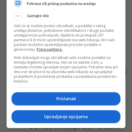
Na današnjoj superveleslalom utrci u
Pohrana i/ili pristup podacima na uređaju
Kviftjellu, Norveška, naša vrhunska
Saznajte više
skijašica Elvedina Muzaferija startovala je s
brojem 25 i zauzela osmo…
Vaši će se osobni podaci obrađivati, a podatke s vašeg
uređaja (kolačiće, jedinstvene identifikatore i druge podatke
E. H.
·
02/03/2024
uređaja) može pohranjivati, dijeliti te im pristupati 207
partnera ili ih može upotrebljavati ova web-lokacija. Mi i naši
partneri možemo upotrebljavati precizne podatke o
Ništa od plavog kartona, predsjednik FIFE
geolociranju.
Popis partnera.
objasnio i zašto!
Neki dobavljači mogu obrađivati vaše osobne podatke na
temelju legitimnog interesa. Ako se ne slažete s tim, u
Predsjednik FIFA-e, Gianni Infantino,
nastavku možete upravljati svojim opcijama. Potražite vezu pri
odbacio je prijedlog “plavog kartona” koji bi
dnu ove stranice ili na izborniku web-lokacije za upravljanje
pristankom ili povlačenje pristanka u postavkama privatnosti i
privremeno isključio fudbalera iz igre.
kolačića.
Gianni Infantino, predsjednik FIFA-e,…
E. H.
·
02/03/2024
Pristanak
Pogledajte koga je Tuchel optužio za
Upravljanje opcijama
neuspjeh, cijeli svijet mu se smije..
U 24. kolu Bundeslige, Bayern je doživio